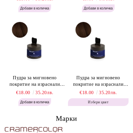
Instant Retouch Powder -
Labor Pro Instant Retouch
Blonde H645
Powder - Light Brown H644
Пудра за мигновено
Пудра за мигновено
покритие на израснали
покритие на израснали
корени Топло Кафяво -
корени Кафяво - Labor Pro
€18.00
35.20лв.
€18.00
35.20лв.
Labor Pro Instant Retouch
Instant Retouch Powder -
Избери цвят
Powder - Warm Brown H643
Brown H642
Марки