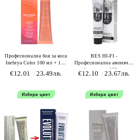
Професионална боя за коса
BES HI-FI -
Inebrya Color 100 мл + 150
Професионална амонячна
мл оксидант
боя за коса 100 мл
€12.01
23.49лв.
€12.10
23.67лв.
Избери цвят
Избери цвят