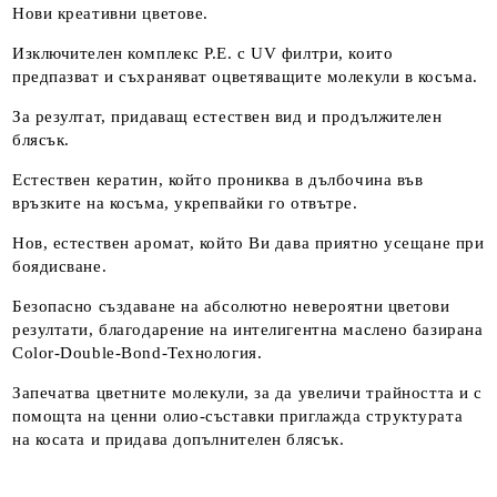
Нови креативни цветове.
Изключителен комплекс P.E. с UV филтри, които
предпазват и съхраняват оцветяващите молекули в косъма.
За резултат, придаващ естествен вид и продължителен
блясък.
Естествен кератин, който прониква в дълбочина във
връзките на косъма, укрепвайки го отвътре.
Нов, естествен аромат, който Ви дава приятно усещане при
боядисване.
Безопасно създаване на абсолютно невероятни цветови
резултати, благодарение на интелигентна маслено базирана
Color-Double-Bond-Технология.
Запечатва цветните молекули, за да увеличи трайността и с
помощта на ценни олио-съставки приглажда структурата
на косата и придава допълнителен блясък.