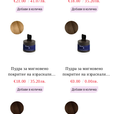
€21.00
41.07лв.
€18.00
35.20лв.
Pro Instant Retouch Powder -
Light Blonde H646
Пудра за мигновено
Пудра за мигновено
покритие на израснали
покритие на израснали
корени Русо - Labor Pro
корени Светло Кафяво -
€18.00
35.20лв.
€0.00
0.00лв.
Instant Retouch Powder -
Labor Pro Instant Retouch
Blonde H645
Powder - Light Brown H644