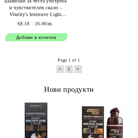
Шампоан за честа употреба
и чувствителен скалп -
Vitality's Intensive Light
Shampoo 250 мл
€8.18
16.00лв.
Page 1 of 1
«
»
1
Нови продукти