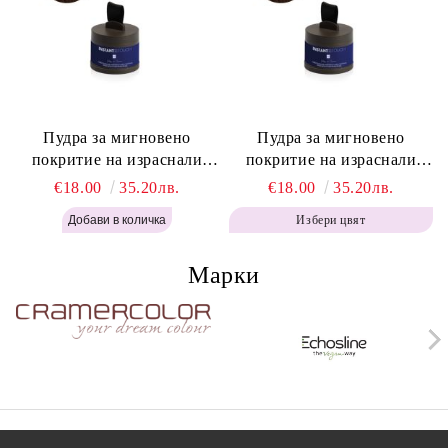
Пудра за мигновено
Пудра за мигновено
покритие на израснали
покритие на израснали
корени Топло Кафяво -
корени Кафяво - Labor Pro
€18.00
35.20лв.
€18.00
35.20лв.
Labor Pro Instant Retouch
Instant Retouch Powder -
Избери цвят
Powder - Warm Brown H643
Brown H642
Марки