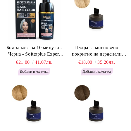
Боя за коса за 10 минути -
Пудра за мигновено
Черна - Softtoplus Expert
покритие на израснали
Woman Black 400мл
корени Светло Русо - Labor
€21.00
41.07лв.
€18.00
35.20лв.
Pro Instant Retouch Powder -
Light Blonde H646