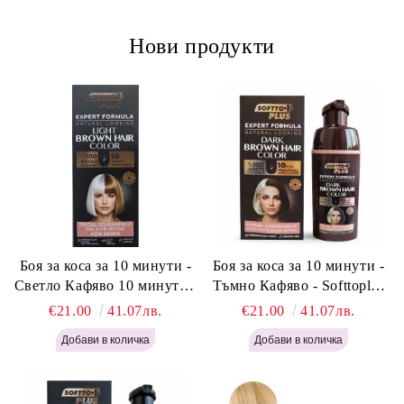
Нови продукти
Боя за коса за 10 минути -
Боя за коса за 10 минути -
Светло Кафяво 10 минути -
Тъмно Кафяво - Softtoplus
Softtoplus Expert Woman
Expert Woman Dark Brown
€21.00
41.07лв.
€21.00
41.07лв.
Light Brown 400мл
400 мл