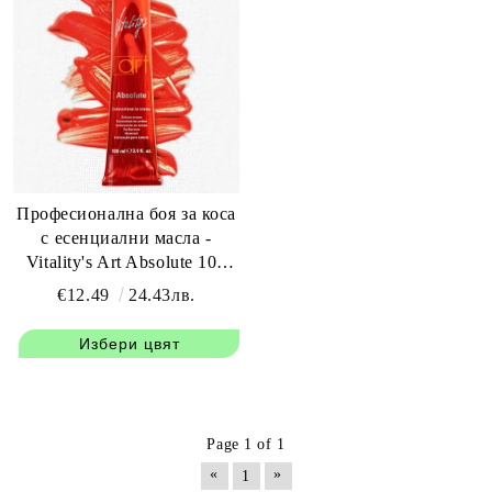
Професионална боя за коса
с есенциални масла -
Vitality's Art Absolute 100
мл+150 мл оксидант
€12.49
24.43лв.
Избери цвят
Page 1 of 1
«
»
1