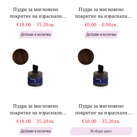
Пудра за мигновено
Пудра за мигновено
покритие на израснали
покритие на израснали
корени Русо - Labor Pro
корени Светло Кафяво -
€18.00
35.20лв.
€0.00
0.00лв.
Instant Retouch Powder -
Labor Pro Instant Retouch
Blonde H645
Powder - Light Brown H644
Пудра за мигновено
Пудра за мигновено
покритие на израснали
покритие на израснали
корени Топло Кафяво -
корени Кафяво - Labor Pro
€18.00
35.20лв.
€18.00
35.20лв.
Labor Pro Instant Retouch
Instant Retouch Powder -
Избери цвят
Powder - Warm Brown H643
Brown H642