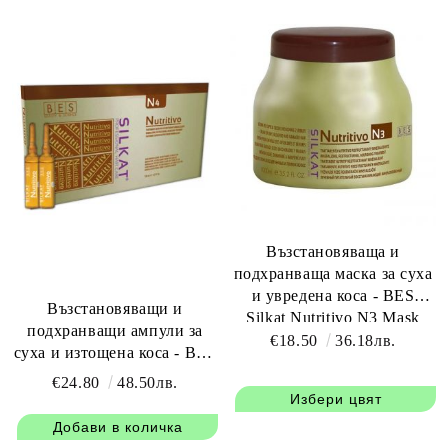
Възстановяваща и
подхранваща маска за суха
и увредена коса - BES
Възстановяващи и
Silkat Nutritivo N3 Mask
подхранващи ампули за
1000 мл
€18.50
36.18лв.
суха и изтощена коса - BES
Silkat Nutritivo Lotion N4
€24.80
48.50лв.
12брX10 мл
Избери цвят