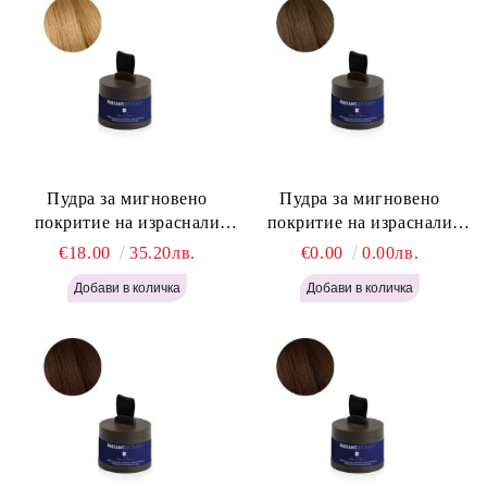
Пудра за мигновено
Пудра за мигновено
покритие на израснали
покритие на израснали
корени Русо - Labor Pro
корени Светло Кафяво -
€18.00
35.20лв.
€0.00
0.00лв.
Instant Retouch Powder -
Labor Pro Instant Retouch
Blonde H645
Powder - Light Brown H644