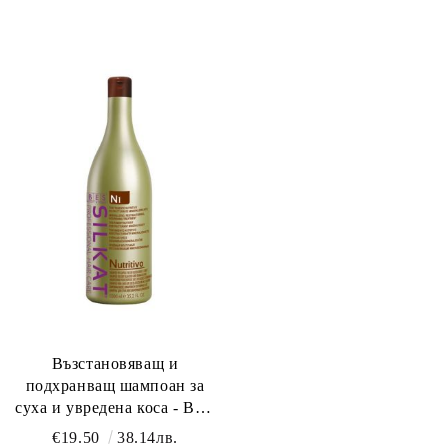
Възстановяващ и
подхранващ шампоан за
суха и увредена коса - BES
Silkat N1 Nutritivo Shampoo
€19.50
38.14лв.