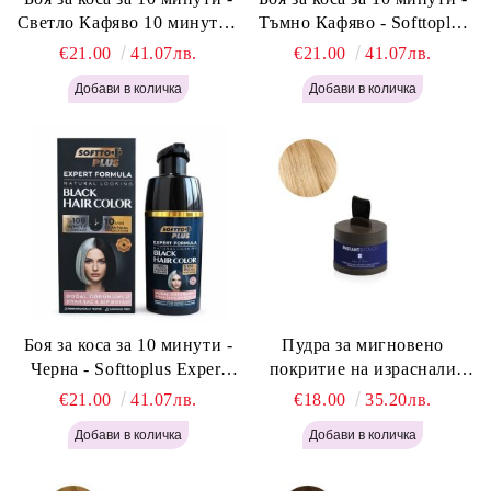
Светло Кафяво 10 минути -
Тъмно Кафяво - Softtoplus
Softtoplus Expert Woman
Expert Woman Dark Brown
€21.00
41.07лв.
€21.00
41.07лв.
Light Brown 400мл
400 мл
Боя за коса за 10 минути -
Пудра за мигновено
Черна - Softtoplus Expert
покритие на израснали
Woman Black 400мл
корени Светло Русо - Labor
€21.00
41.07лв.
€18.00
35.20лв.
Pro Instant Retouch Powder -
Light Blonde H646