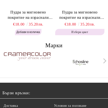
Пудра за мигновено
Пудра за мигновено
покритие на израснали
покритие на израснали
корени Топло Кафяво -
корени Кафяво - Labor Pro
€18.00
35.20лв.
€18.00
35.20лв.
Labor Pro Instant Retouch
Instant Retouch Powder -
Избери цвят
Powder - Warm Brown H643
Brown H642
Марки
Бързи връзки:
Доставка
Условия за ползване