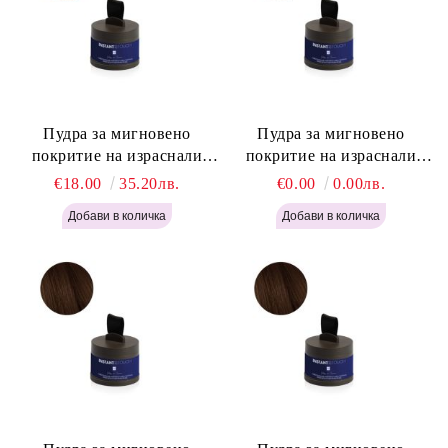
Пудра за мигновено
Пудра за мигновено
покритие на израснали
покритие на израснали
корени Русо - Labor Pro
корени Светло Кафяво -
€18.00
35.20лв.
€0.00
0.00лв.
Instant Retouch Powder -
Labor Pro Instant Retouch
Blonde H645
Powder - Light Brown H644