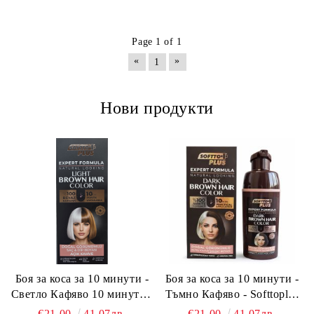
Page 1 of 1
«
»
1
Нови продукти
Боя за коса за 10 минути -
Боя за коса за 10 минути -
Светло Кафяво 10 минути -
Тъмно Кафяво - Softtoplus
Softtoplus Expert Woman
Expert Woman Dark Brown
€21.00
41.07лв.
€21.00
41.07лв.