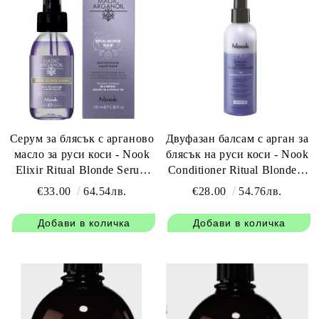
Серум за блясък с арганово
Двуфазан балсам с арган за
масло за руси коси - Nook
блясък на руси коси - Nook
Elixir Ritual Blonde Serum
Conditioner Ritual Blonde 2
Magic Argan Oil 100 мл
Phase Magic Argan Oil 200
€33.00
64.54лв.
€28.00
54.76лв.
мл