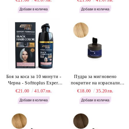
Light Brown 400мл
400 мл
Боя за коса за 10 минути -
Пудра за мигновено
Черна - Softtoplus Expert
покритие на израснали
Woman Black 400мл
корени Светло Русо - Labor
€21.00
41.07лв.
€18.00
35.20лв.
Pro Instant Retouch Powder -
Light Blonde H646