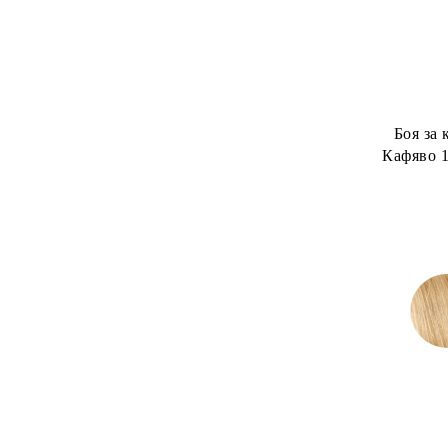
Боя за 
Кафяво 1
Wom