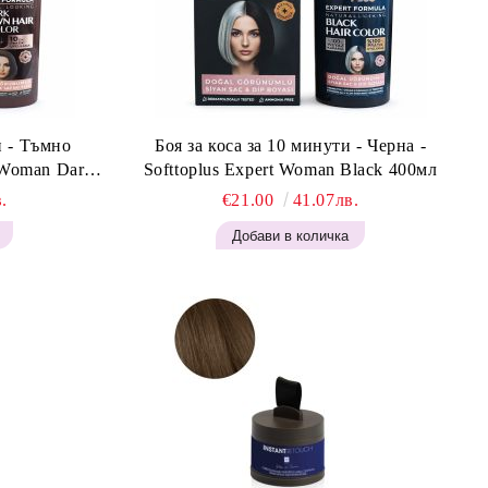
и - Тъмно
Боя за коса за 10 минути - Черна -
t Woman Dark
Softtoplus Expert Woman Black 400мл
.
€21.00
41.07лв.