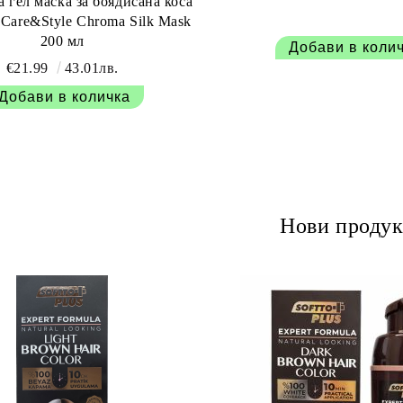
 гел маска за боядисана коса
's Care&Style Chroma Silk Mask
200 мл
€21.99
43.01лв.
Нови продук