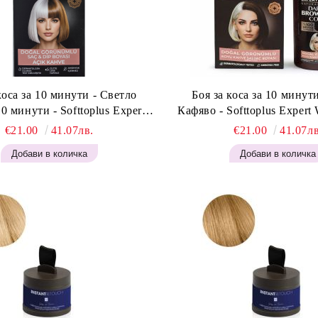
коса за 10 минути - Светло
Боя за коса за 10 минут
0 минути - Softtoplus Expert
Кафяво - Softtoplus Exper
an Light Brown 400мл
Brown 400 мл
€21.00
41.07лв.
€21.00
41.07лв