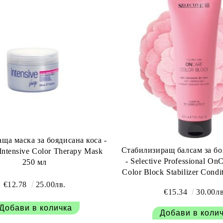
ща маска за боядисана коса -
Стабилизиращ балсам за бо
s Intensive Color Therapy Mask
- Selective Professional On
250 мл
€12.78
25.00лв.
€15.34
30.00лв