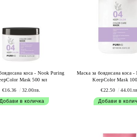
боядисана коса - Nook Puring
Маска за боядисана коса -
eepColor Mask 500 мл
KeepColor Mask 10
€16.36
32.00лв.
€22.50
44.01лв