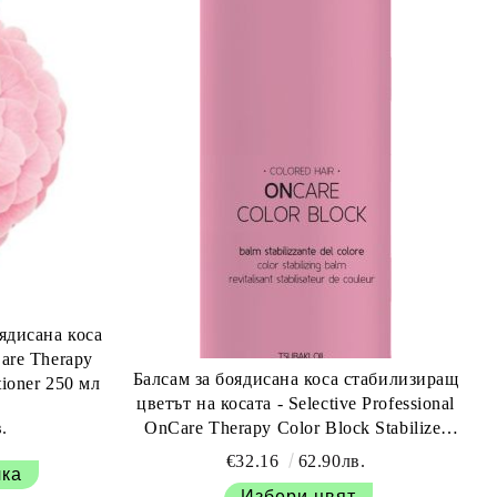
ядисана коса
Care Therapy
Балсам за боядисана коса стабилизиращ
Color Block Stabilizer Conditioner 250 мл
цветът на косата - Selective Professional
.
OnCare Therapy Color Block Stabilizer
Conditioner 1000 мл
€32.16
62.90лв.
Избери цвят