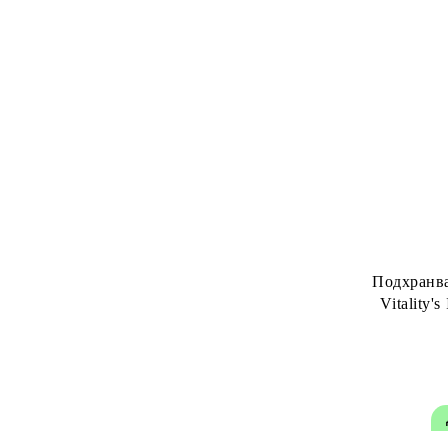
Четки за изсушаване
Labor Pro
Пудра за мигновено покритие на
Softto Plus
израснали корени
Мъжка серия
Серия за жени
Подхранва
Vitality'