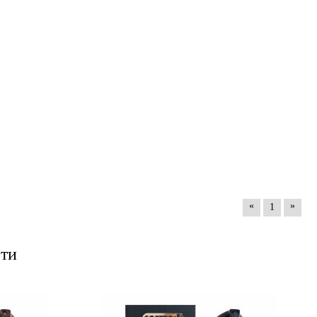
«
»
1
ти