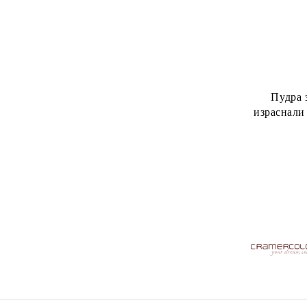
Пудра 
израснали
Pro Instan