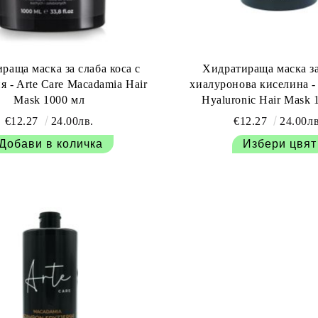
раща маска за слаба коса с
Хидратираща маска за
ia Hair
хиалуронова киселина - 
Mask 1000 мл
Hyaluronic Hair Mask 
€12.27
24.00лв.
€12.27
24.00лв
Избери цвят