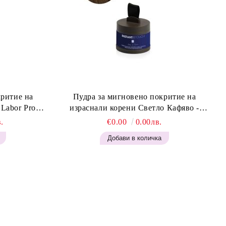
критие на
Пудра за мигновено покритие на
израснали корени Светло Кафяво -
Blonde H645
Labor Pro Instant Retouch Powder - Light
.
€0.00
0.00лв.
Brown H644