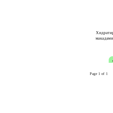
Четки за изсушаване
Labor Pro
Пудра за мигновено покритие на
Softto Plus
израснали корени
Мъжка серия
Серия за жени
Хидратир
макадами
Page 1 of 1