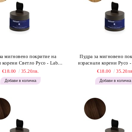
за мигновено покритие на
Пудра за мигновено по
 корени Светло Русо - Labor
израснали корени Русо - Labor Pro
t Retouch Powder - Light Blonde
Instant Retouch Powder - 
€18.00
35.20лв.
€18.00
35.20лв
H646