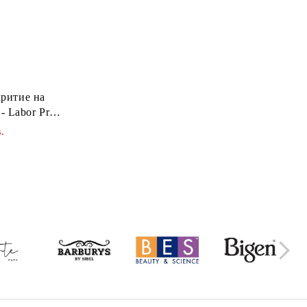
критие на
- Labor Pro
 Brown H642
.