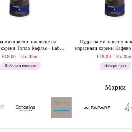
за мигновено покритие на
Пудра за мигновено по
 корени Топло Кафяво - Labor
израснали корени Кафяво 
t Retouch Powder - Warm Brown
Instant Retouch Powder -
€18.00
35.20лв.
€18.00
35.20лв
H643
Избери цвят
Марки