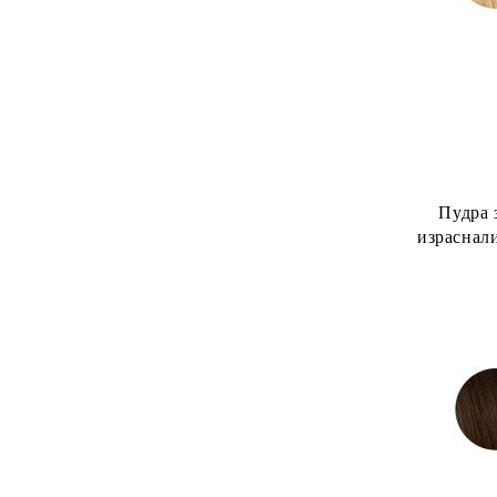
Пудра 
израснали
Pro Instan