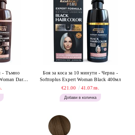
и - Тъмно
Боя за коса за 10 минути - Черна -
t Woman Dark
Softtoplus Expert Woman Black 400мл
.
€21.00
41.07лв.