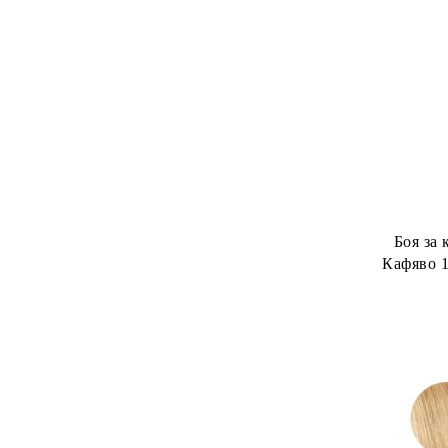
Боя за 
Кафяво 1
Wom