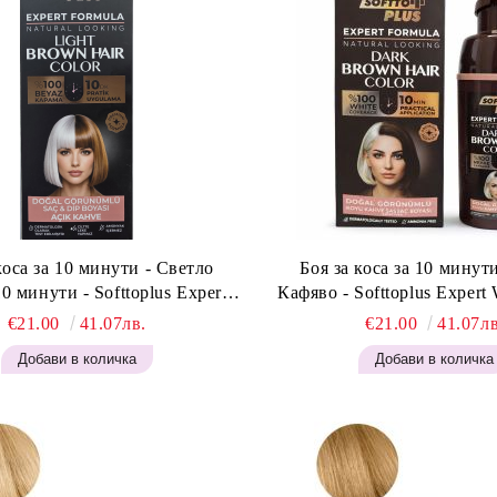
коса за 10 минути - Светло
Боя за коса за 10 минут
0 минути - Softtoplus Expert
Кафяво - Softtoplus Exper
an Light Brown 400мл
Brown 400 мл
€21.00
41.07лв.
€21.00
41.07лв