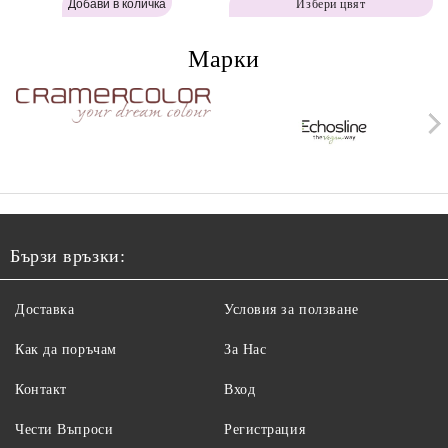
Избери цвят
Powder - Warm Brown H643
Brown H642
Марки
Бързи връзки:
Доставка
Условия за ползване
Как да поръчам
За Нас
Контакт
Вход
Чести Въпроси
Регистрация