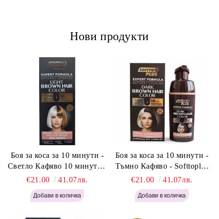
Нови продукти
Боя за коса за 10 минути -
Боя за коса за 10 минути -
Светло Кафяво 10 минути -
Тъмно Кафяво - Softtoplus
Softtoplus Expert Woman
Expert Woman Dark Brown
€21.00
41.07лв.
€21.00
41.07лв.
Light Brown 400мл
400 мл