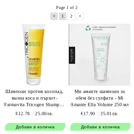
Page 1 of 2
«
»
1
2
Шампоан против косопад,
Ми аманте шампоан за
мазна коса и пърхот-
обем без сулфати - Mi
Farmavita Tricogen Shampoo
Amante Ella Volume 250 мл
250мл
€12.78
25.00лв.
€17.90
35.01лв.