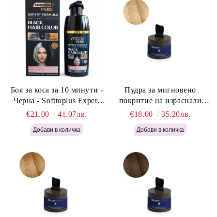
Боя за коса за 10 минути -
Пудра за мигновено
Черна - Softtoplus Expert
покритие на израснали
Woman Black 400мл
корени Светло Русо - Labor
€21.00
41.07лв.
€18.00
35.20лв.
Pro Instant Retouch Powder -
Light Blonde H646