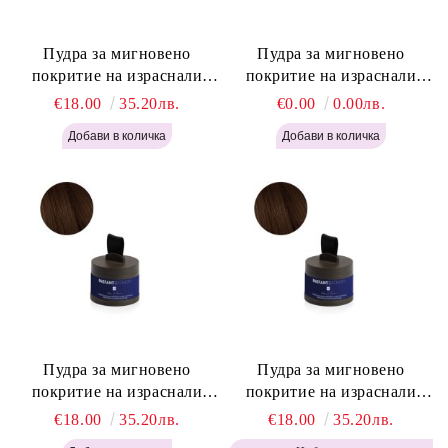
Пудра за мигновено
Пудра за мигновено
покритие на израснали
покритие на израснали
корени Русо - Labor Pro
корени Светло Кафяво -
€18.00
35.20лв.
€0.00
0.00лв.
Instant Retouch Powder -
Labor Pro Instant Retouch
Blonde H645
Powder - Light Brown H644
Пудра за мигновено
Пудра за мигновено
покритие на израснали
покритие на израснали
корени Топло Кафяво -
корени Кафяво - Labor Pro
€18.00
35.20лв.
€18.00
35.20лв.
Labor Pro Instant Retouch
Instant Retouch Powder -