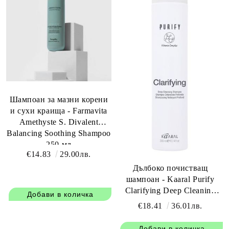
Шампоан за мазни корени
и сухи краища - Farmavita
Amethyste S. Divalent
Balancing Soothing Shampoo
250 мл
€14.83
29.00лв.
Дълбоко почистващ
шампоан - Kaaral Purify
Clarifying Deep Cleaning
Shampoo – 300 мл
€18.41
36.01лв.