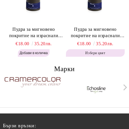
Пудра за мигновено
Пудра за мигновено
покритие на израснали
покритие на израснали
корени Топло Кафяво -
корени Кафяво - Labor Pro
€18.00
35.20лв.
€18.00
35.20лв.
Labor Pro Instant Retouch
Instant Retouch Powder -
Избери цвят
Powder - Warm Brown H643
Brown H642
Марки
Бързи връзки: