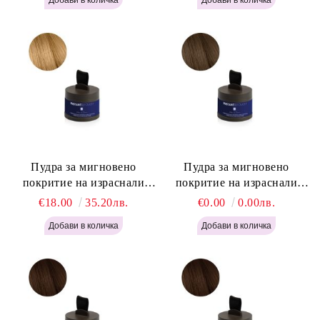
Light Blonde H646
Пудра за мигновено
Пудра за мигновено
покритие на израснали
покритие на израснали
корени Русо - Labor Pro
корени Светло Кафяво -
€18.00
35.20лв.
€0.00
0.00лв.
Instant Retouch Powder -
Labor Pro Instant Retouch
Blonde H645
Powder - Light Brown H644