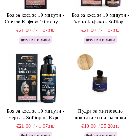
Боя за коса за 10 минути -
Боя за коса за 10 минути -
Светло Кафяво 10 минути -
Тъмно Кафяво - Softtoplus
Softtoplus Expert Woman
Expert Woman Dark Brown
€21.00
41.07лв.
€21.00
41.07лв.
Light Brown 400мл
400 мл
Боя за коса за 10 минути -
Пудра за мигновено
Черна - Softtoplus Expert
покритие на израснали
Woman Black 400мл
корени Светло Русо - Labor
€21.00
41.07лв.
€18.00
35.20лв.
Pro Instant Retouch Powder -