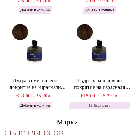
€18.00
35.20лв.
€0.00
0.00лв.
Instant Retouch Powder -
Labor Pro Instant Retouch
Blonde H645
Powder - Light Brown H644
Пудра за мигновено
Пудра за мигновено
покритие на израснали
покритие на израснали
корени Топло Кафяво -
корени Кафяво - Labor Pro
€18.00
35.20лв.
€18.00
35.20лв.
Labor Pro Instant Retouch
Instant Retouch Powder -
Избери цвят
Powder - Warm Brown H643
Brown H642
Марки