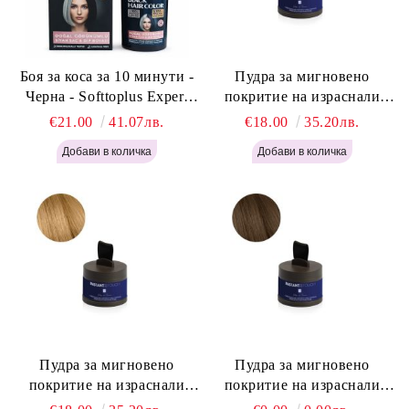
Боя за коса за 10 минути -
Пудра за мигновено
Черна - Softtoplus Expert
покритие на израснали
Woman Black 400мл
корени Светло Русо - Labor
€21.00
41.07лв.
€18.00
35.20лв.
Pro Instant Retouch Powder -
Light Blonde H646
Пудра за мигновено
Пудра за мигновено
покритие на израснали
покритие на израснали
корени Русо - Labor Pro
корени Светло Кафяво -