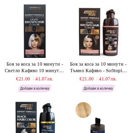
Боя за коса за 10 минути -
Боя за коса за 10 минути -
Светло Кафяво 10 минути -
Тъмно Кафяво - Softtoplus
Softtoplus Expert Woman
Expert Woman Dark Brown
€21.00
41.07лв.
€21.00
41.07лв.
Light Brown 400мл
400 мл