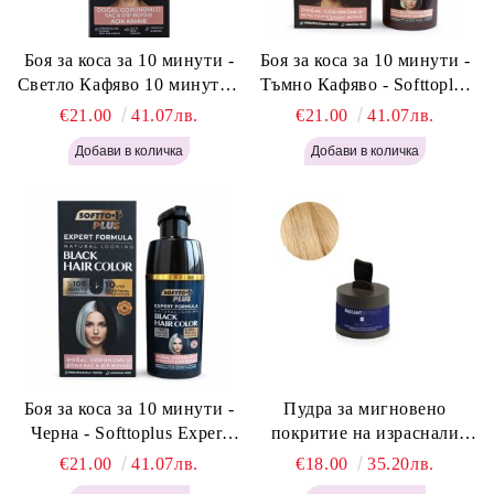
Боя за коса за 10 минути -
Боя за коса за 10 минути -
Светло Кафяво 10 минути -
Тъмно Кафяво - Softtoplus
Softtoplus Expert Woman
Expert Woman Dark Brown
€21.00
41.07лв.
€21.00
41.07лв.
Light Brown 400мл
400 мл
Боя за коса за 10 минути -
Пудра за мигновено
Черна - Softtoplus Expert
покритие на израснали
Woman Black 400мл
корени Светло Русо - Labor
€21.00
41.07лв.
€18.00
35.20лв.
Pro Instant Retouch Powder -