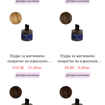
Light Blonde H646
Пудра за мигновено
Пудра за мигновено
покритие на израснали
покритие на израснали
корени Русо - Labor Pro
корени Светло Кафяво -
€18.00
35.20лв.
€0.00
0.00лв.
Instant Retouch Powder -
Labor Pro Instant Retouch
Blonde H645
Powder - Light Brown H644