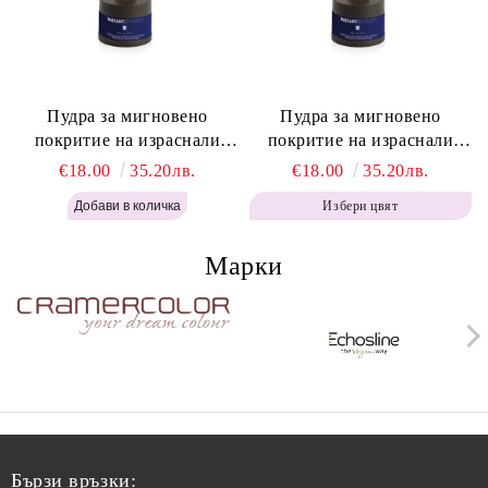
Пудра за мигновено
Пудра за мигновено
покритие на израснали
покритие на израснали
корени Топло Кафяво -
корени Кафяво - Labor Pro
€18.00
35.20лв.
€18.00
35.20лв.
Labor Pro Instant Retouch
Instant Retouch Powder -
Избери цвят
Powder - Warm Brown H643
Brown H642
Марки
Бързи връзки: