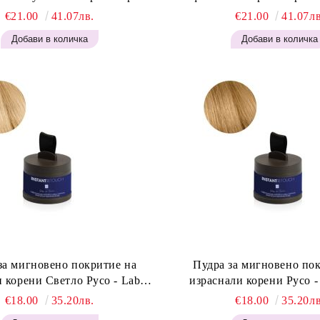
an Light Brown 400мл
Brown 400 мл
€21.00
41.07лв.
€21.00
41.07лв
за мигновено покритие на
Пудра за мигновено по
 корени Светло Русо - Labor
израснали корени Русо - Labor Pro
t Retouch Powder - Light Blonde
Instant Retouch Powder - 
€18.00
35.20лв.
€18.00
35.20лв
H646