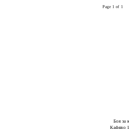
Четки за изсушаване
Labor Pro
Page 1 of 1
Пудра за мигновено покритие на
Softto Plus
израснали корени
Мъжка серия
Серия за жени
Боя за 
Кафяво 1