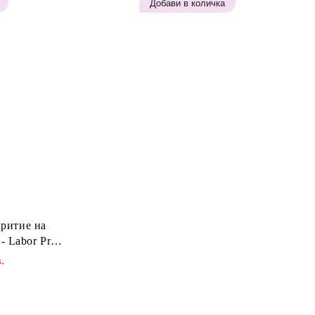
критие на
- Labor Pro
 Brown H642
.