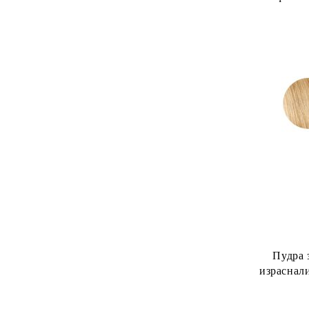
Wom
Пудра 
израснали
Pro Instan