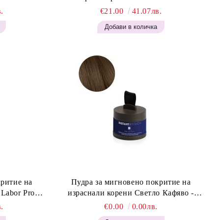
.
€21.00
41.07лв.
критие на
Пудра за мигновено покритие на
израснали корени Светло Кафяво -
Blonde H645
Labor Pro Instant Retouch Powder - Light
.
€0.00
0.00лв.
Brown H644