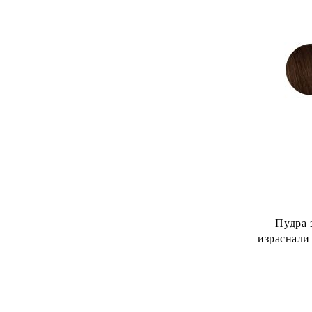
Пудра 
израснали
Pro Instan