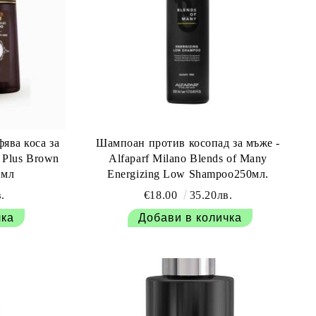
ява коса за
Шампоан против косопад за мъже -
o Plus Brown
Alfaparf Milano Blends of Many
 мл
Energizing Low Shampoo250мл.
.
€18.00
35.20лв.