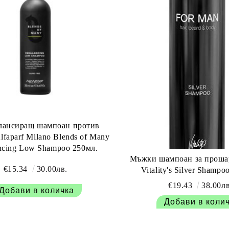
лансиращ шампоан против
lfaparf Milano Blends of Many
Rebalancing Low Shampoo 250мл.
Мъжки шампоан за прошар
€15.34
30.00лв.
Vitality's Silver Shampo
€19.43
38.00лв