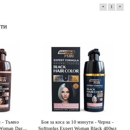
«
»
1
ти
и - Тъмно
Боя за коса за 10 минути - Черна -
t Woman Dark
Softtoplus Expert Woman Black 400мл