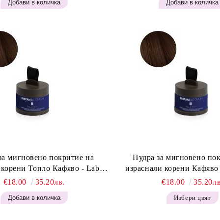
за мигновено покритие на
Пудра за мигновено по
 корени Топло Кафяво - Labor
израснали корени Кафяво 
t Retouch Powder - Warm Brown
Instant Retouch Powder -
€18.00
35.20лв.
€18.00
35.20лв
H643
Избери цвят