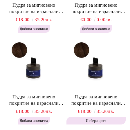
Пудра за мигновено
Пудра за мигновено
покритие на израснали
покритие на израснали
корени Русо - Labor Pro
корени Светло Кафяво -
€18.00
35.20лв.
€0.00
0.00лв.
Instant Retouch Powder -
Labor Pro Instant Retouch
Blonde H645
Powder - Light Brown H644
Пудра за мигновено
Пудра за мигновено
покритие на израснали
покритие на израснали
корени Топло Кафяво -
корени Кафяво - Labor Pro
€18.00
35.20лв.
€18.00
35.20лв.
Labor Pro Instant Retouch
Instant Retouch Powder -
Избери цвят
Powder - Warm Brown H643
Brown H642