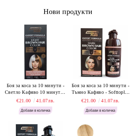
Нови продукти
Боя за коса за 10 минути -
Боя за коса за 10 минути -
Светло Кафяво 10 минути -
Тъмно Кафяво - Softtoplus
Softtoplus Expert Woman
Expert Woman Dark Brown
€21.00
41.07лв.
€21.00
41.07лв.
Light Brown 400мл
400 мл