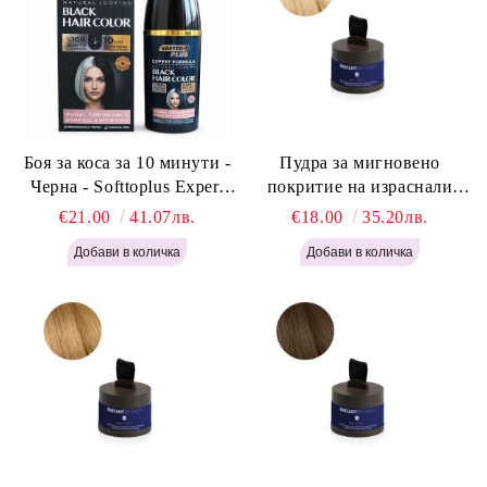
Боя за коса за 10 минути -
Пудра за мигновено
Черна - Softtoplus Expert
покритие на израснали
Woman Black 400мл
корени Светло Русо - Labor
€21.00
41.07лв.
€18.00
35.20лв.
Pro Instant Retouch Powder -
Light Blonde H646