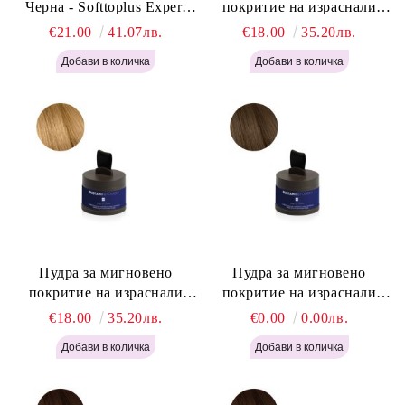
Черна - Softtoplus Expert
покритие на израснали
Woman Black 400мл
корени Светло Русо - Labor
€21.00
41.07лв.
€18.00
35.20лв.
Pro Instant Retouch Powder -
Light Blonde H646
Пудра за мигновено
Пудра за мигновено
покритие на израснали
покритие на израснали
корени Русо - Labor Pro
корени Светло Кафяво -
€18.00
35.20лв.
€0.00
0.00лв.
Instant Retouch Powder -
Labor Pro Instant Retouch
Blonde H645
Powder - Light Brown H644