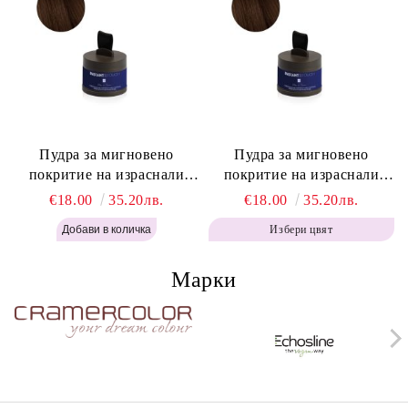
Пудра за мигновено
Пудра за мигновено
покритие на израснали
покритие на израснали
корени Топло Кафяво -
корени Кафяво - Labor Pro
€18.00
35.20лв.
€18.00
35.20лв.
Labor Pro Instant Retouch
Instant Retouch Powder -
Избери цвят
Powder - Warm Brown H643
Brown H642
Марки