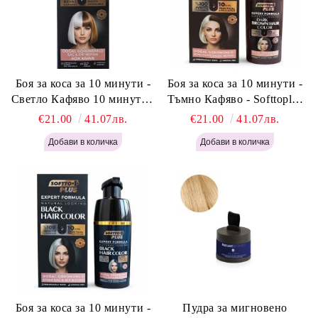
Боя за коса за 10 минути -
Боя за коса за 10 минути -
Светло Кафяво 10 минути -
Тъмно Кафяво - Softtoplus
Softtoplus Expert Woman
Expert Woman Dark Brown
€21.00
41.07лв.
€21.00
41.07лв.
Light Brown 400мл
400 мл
Боя за коса за 10 минути -
Пудра за мигновено