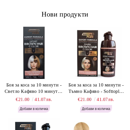
Нови продукти
Боя за коса за 10 минути -
Боя за коса за 10 минути -
Светло Кафяво 10 минути -
Тъмно Кафяво - Softtoplus
Softtoplus Expert Woman
Expert Woman Dark Brown
€21.00
41.07лв.
€21.00
41.07лв.
Light Brown 400мл
400 мл