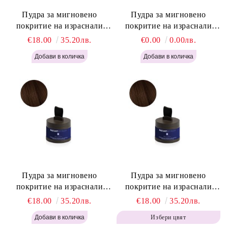
Пудра за мигновено
Пудра за мигновено
покритие на израснали
покритие на израснали
корени Русо - Labor Pro
корени Светло Кафяво -
€18.00
35.20лв.
€0.00
0.00лв.
Instant Retouch Powder -
Labor Pro Instant Retouch
Blonde H645
Powder - Light Brown H644
Пудра за мигновено
Пудра за мигновено
покритие на израснали
покритие на израснали
корени Топло Кафяво -
корени Кафяво - Labor Pro
€18.00
35.20лв.
€18.00
35.20лв.
Labor Pro Instant Retouch
Instant Retouch Powder -
Избери цвят
Powder - Warm Brown H643
Brown H642