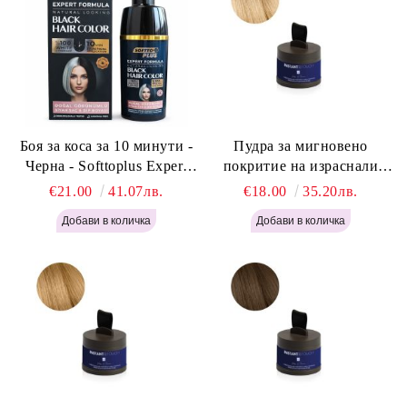
Боя за коса за 10 минути -
Пудра за мигновено
Черна - Softtoplus Expert
покритие на израснали
Woman Black 400мл
корени Светло Русо - Labor
€21.00
41.07лв.
€18.00
35.20лв.
Pro Instant Retouch Powder -
Light Blonde H646