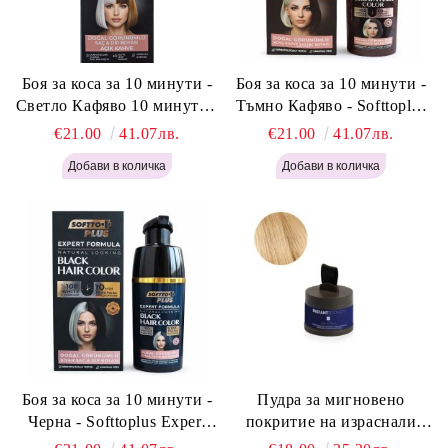
Боя за коса за 10 минути -
Боя за коса за 10 минути -
Светло Кафяво 10 минути -
Тъмно Кафяво - Softtoplus
Softtoplus Expert Woman
Expert Woman Dark Brown
€21.00
41.07лв.
€21.00
41.07лв.
Light Brown 400мл
400 мл
Боя за коса за 10 минути -
Пудра за мигновено
Черна - Softtoplus Expert
покритие на израснали
Woman Black 400мл
корени Светло Русо - Labor