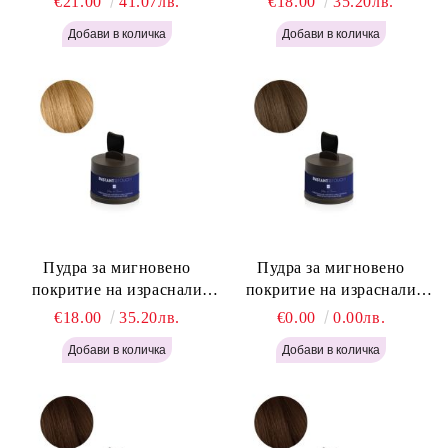
€21.00
41.07лв.
€18.00
35.20лв.
Pro Instant Retouch Powder -
Light Blonde H646
Пудра за мигновено
Пудра за мигновено
покритие на израснали
покритие на израснали
корени Русо - Labor Pro
корени Светло Кафяво -
€18.00
35.20лв.
€0.00
0.00лв.
Instant Retouch Powder -
Labor Pro Instant Retouch
Blonde H645
Powder - Light Brown H644