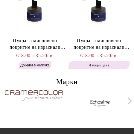
Пудра за мигновено
Пудра за мигновено
покритие на израснали
покритие на израснали
корени Топло Кафяво -
корени Кафяво - Labor Pro
€18.00
35.20лв.
€18.00
35.20лв.
Labor Pro Instant Retouch
Instant Retouch Powder -
Избери цвят
Powder - Warm Brown H643
Brown H642
Марки