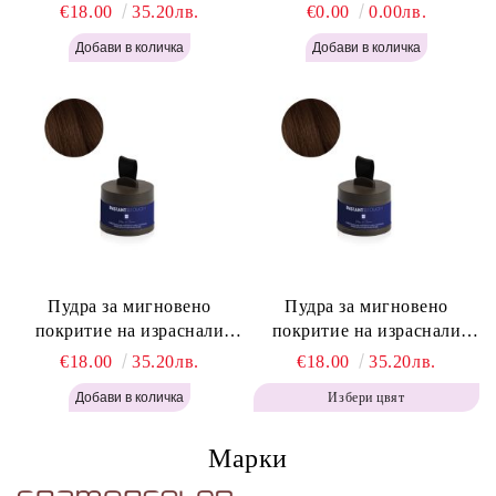
корени Русо - Labor Pro
корени Светло Кафяво -
€18.00
35.20лв.
€0.00
0.00лв.
Instant Retouch Powder -
Labor Pro Instant Retouch
Blonde H645
Powder - Light Brown H644
Пудра за мигновено
Пудра за мигновено
покритие на израснали
покритие на израснали
корени Топло Кафяво -
корени Кафяво - Labor Pro
€18.00
35.20лв.
€18.00
35.20лв.
Labor Pro Instant Retouch
Instant Retouch Powder -
Избери цвят
Powder - Warm Brown H643
Brown H642
Марки