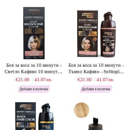
Боя за коса за 10 минути -
Боя за коса за 10 минути -
Светло Кафяво 10 минути -
Тъмно Кафяво - Softtoplus
Softtoplus Expert Woman
Expert Woman Dark Brown
€21.00
41.07лв.
€21.00
41.07лв.
Light Brown 400мл
400 мл