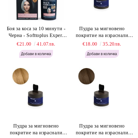
Боя за коса за 10 минути -
Пудра за мигновено
Черна - Softtoplus Expert
покритие на израснали
Woman Black 400мл
корени Светло Русо - Labor
€21.00
41.07лв.
€18.00
35.20лв.
Pro Instant Retouch Powder -
Light Blonde H646
Пудра за мигновено
Пудра за мигновено
покритие на израснали
покритие на израснали