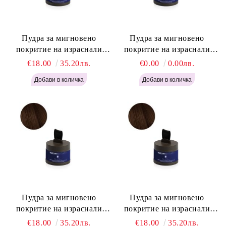
Пудра за мигновено
Пудра за мигновено
покритие на израснали
покритие на израснали
корени Русо - Labor Pro
корени Светло Кафяво -
€18.00
35.20лв.
€0.00
0.00лв.
Instant Retouch Powder -
Labor Pro Instant Retouch
Blonde H645
Powder - Light Brown H644
Пудра за мигновено
Пудра за мигновено
покритие на израснали
покритие на израснали
корени Топло Кафяво -
корени Кафяво - Labor Pro
€18.00
35.20лв.
€18.00
35.20лв.