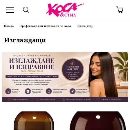
Начало
Професионални шампоани за коса
Изглаждащи
Изглаждащи