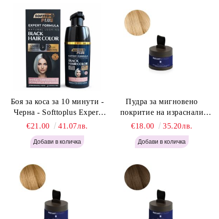
Боя за коса за 10 минути -
Пудра за мигновено
Черна - Softtoplus Expert
покритие на израснали
Woman Black 400мл
корени Светло Русо - Labor
€21.00
41.07лв.
€18.00
35.20лв.
Pro Instant Retouch Powder -
Light Blonde H646