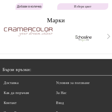
Labor Pro Instant Retouch
Instant Retouch Powder -
Избери цвят
Powder - Warm Brown H643
Brown H642
Марки
Бързи връзки:
Доставка
Условия за ползване
Как да поръчам
За Нас
Контакт
Вход