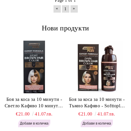
Page 1 of 1
«
»
1
Нови продукти
Боя за коса за 10 минути -
Боя за коса за 10 минути -
Светло Кафяво 10 минути -
Тъмно Кафяво - Softtoplus
Softtoplus Expert Woman
Expert Woman Dark Brown
€21.00
41.07лв.
€21.00
41.07лв.
Light Brown 400мл
400 мл