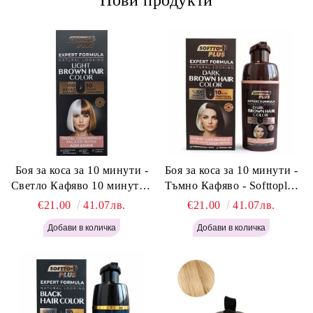
Нови продукти
Боя за коса за 10 минути -
Боя за коса за 10 минути -
Светло Кафяво 10 минути -
Тъмно Кафяво - Softtoplus
Softtoplus Expert Woman
Expert Woman Dark Brown
€21.00
41.07лв.
€21.00
41.07лв.
Light Brown 400мл
400 мл