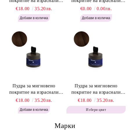
покритие на израснали
покритие на израснали
корени Русо - Labor Pro
корени Светло Кафяво -
€18.00
35.20лв.
€0.00
0.00лв.
Instant Retouch Powder -
Labor Pro Instant Retouch
Blonde H645
Powder - Light Brown H644
Пудра за мигновено
Пудра за мигновено
покритие на израснали
покритие на израснали
корени Топло Кафяво -
корени Кафяво - Labor Pro
€18.00
35.20лв.
€18.00
35.20лв.
Labor Pro Instant Retouch
Instant Retouch Powder -
Избери цвят
Powder - Warm Brown H643
Brown H642
Марки