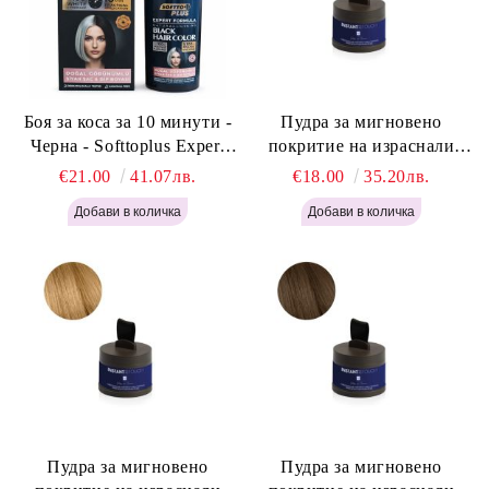
Боя за коса за 10 минути -
Пудра за мигновено
Черна - Softtoplus Expert
покритие на израснали
Woman Black 400мл
корени Светло Русо - Labor
€21.00
41.07лв.
€18.00
35.20лв.
Pro Instant Retouch Powder -
Light Blonde H646
Пудра за мигновено
Пудра за мигновено