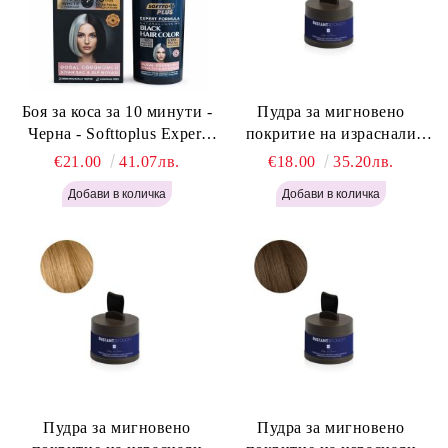
Боя за коса за 10 минути -
Пудра за мигновено
Черна - Softtoplus Expert
покритие на израснали
Woman Black 400мл
корени Светло Русо - Labor
€21.00
41.07лв.
€18.00
35.20лв.
Pro Instant Retouch Powder -
Light Blonde H646
Пудра за мигновено
Пудра за мигновено