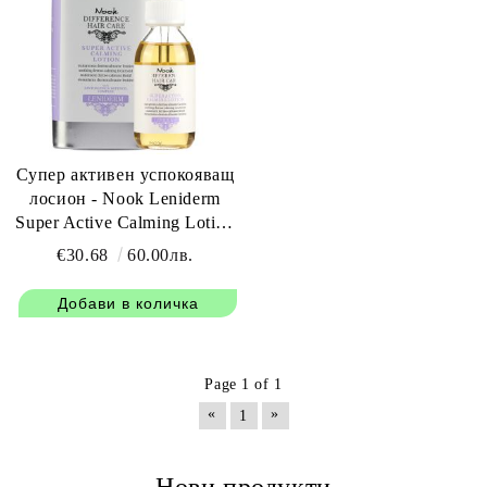
Супер активен успокояващ
лосион - Nook Leniderm
Super Active Calming Lotion
125 мл
€30.68
60.00лв.
Page 1 of 1
«
»
1