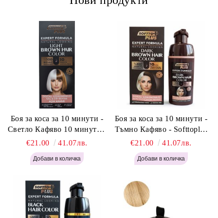
Нови продукти
Боя за коса за 10 минути -
Боя за коса за 10 минути -
Светло Кафяво 10 минути -
Тъмно Кафяво - Softtoplus
Softtoplus Expert Woman
Expert Woman Dark Brown
€21.00
41.07лв.
€21.00
41.07лв.
Light Brown 400мл
400 мл