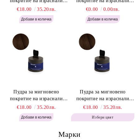
покритие на израснали
покритие на израснали
корени Русо - Labor Pro
корени Светло Кафяво -
€18.00
35.20лв.
€0.00
0.00лв.
Instant Retouch Powder -
Labor Pro Instant Retouch
Blonde H645
Powder - Light Brown H644
Пудра за мигновено
Пудра за мигновено
покритие на израснали
покритие на израснали
корени Топло Кафяво -
корени Кафяво - Labor Pro
€18.00
35.20лв.
€18.00
35.20лв.
Labor Pro Instant Retouch
Instant Retouch Powder -
Избери цвят
Powder - Warm Brown H643
Brown H642
Марки