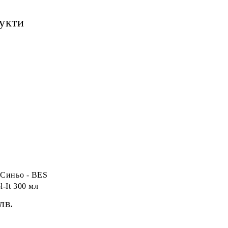
укти
l-It 300 мл
лв.