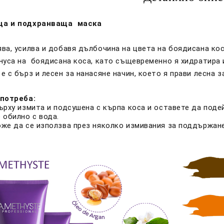
ща и подхранваща маска
ва, усилва и добавя дълбочина на цвета на боядисана кос
нуса на боядисана коса, като същевременно я хидратира 
е с бърз и лесен за нанасяне начин, което я прави лесна з
употреба:
ърху измита и подсушена с кърпа коса и оставете да поде
 обилно с вода.
же да се използва през няколко измивания за поддържане 