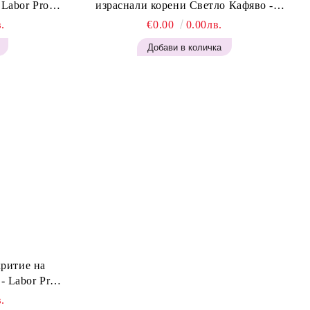
израснали корени Светло Кафяво -
Blonde H645
Labor Pro Instant Retouch Powder - Light
.
€0.00
0.00лв.
Brown H644
критие на
- Labor Pro
 Brown H642
.