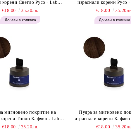
 корени Светло Русо - Labor
израснали корени Русо - Labor Pro
t Retouch Powder - Light Blonde
Instant Retouch Powder - 
€18.00
35.20лв.
€18.00
35.20лв
H646
за мигновено покритие на
Пудра за мигновено по
 корени Топло Кафяво - Labor
израснали корени Кафяво 
t Retouch Powder - Warm Brown
Instant Retouch Powder -
€18.00
35.20лв.
€18.00
35.20лв