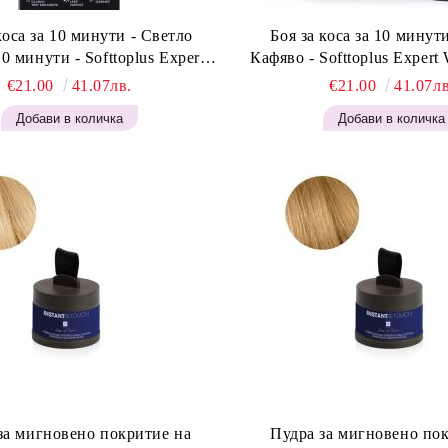
коса за 10 минути - Светло
Боя за коса за 10 минут
0 минути - Softtoplus Expert
Кафяво - Softtoplus Exper
an Light Brown 400мл
Brown 400 мл
€21.00
41.07лв.
€21.00
41.07лв
за мигновено покритие на
Пудра за мигновено по