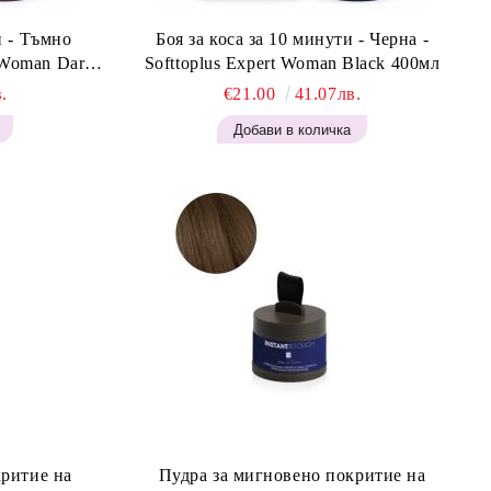
и - Тъмно
Боя за коса за 10 минути - Черна -
t Woman Dark
Softtoplus Expert Woman Black 400мл
.
€21.00
41.07лв.
критие на
Пудра за мигновено покритие на