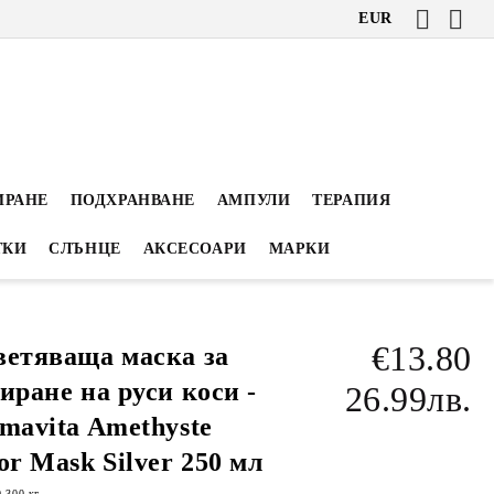
EUR
ИРАНЕ
ПОДХРАНВАНЕ
АМПУЛИ
ТЕРАПИЯ
ТКИ
СЛЪНЦЕ
АКСЕСОАРИ
МАРКИ
€13.80
етяваща маска за
иране на руси коси -
26.99лв.
mavita Amethyste
or Mask Silver 250 мл
0.300
кг