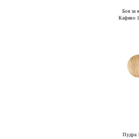
Боя за 
Кафяво 1
Wom
Пудра 