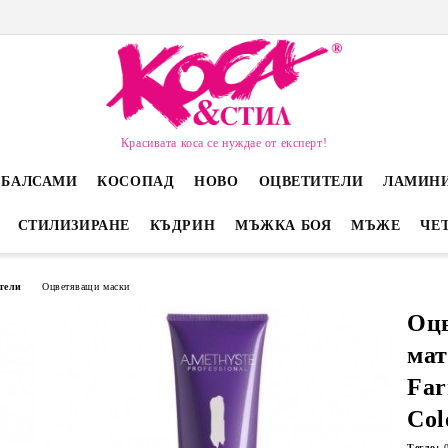
Красивата коса се нуждае от експерт!
 БАЛСАМИ
КОСОПАД
НОВО
ОЦВЕТИТЕЛИ
ЛАМИН
СТИЛИЗИРАНЕ
КЪДРИН
МЪЖКА БОЯ
МЪЖЕ
ЧЕ
тели
Оцветяващи маски
Оцв
мат
Far
Col
Тегло: