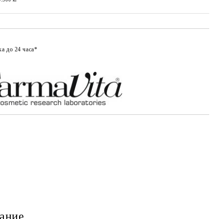
ка до 24 часа*
Добави в любими
ание