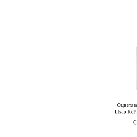
Пудра за мигновено покритие на
Softto Plus
израснали корени
Мъжка серия
Серия за жени
Оцветява
Lisap ReFresh 
€