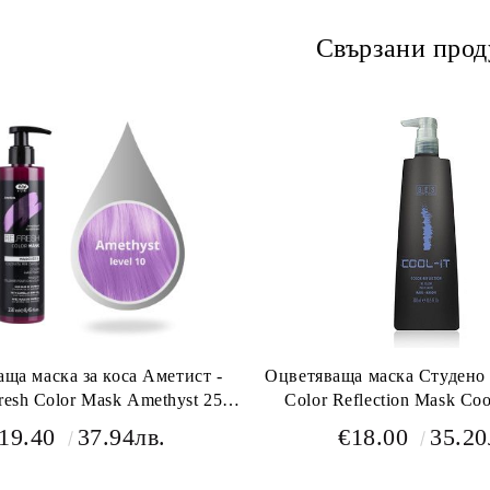
Свързани прод
ща маска за коса Аметист -
Оцветяваща маска Студено Синьо - BES
Color Mask Amethyst 250
Color Reflection Mask Coo
мл
19.40
37.94лв.
€18.00
35.20