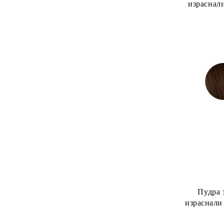
израснали
Pro Instan
Пудра 
израснали
Pro Instan