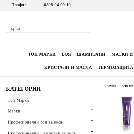
Профил
0898 94 00 10
ТОП МАРКИ
БОЯ
ШАМПОАНИ
МАСКИ И
КРИСТАЛИ И МАСЛА
ТЕРМОЗАЩИТА
Начало
Оцвети
КАТЕГОРИИ
Топ Марки
Марки
Inebrya
Професионални бои за коса
Inebrya Color - Професионална боя
Nook-Eco-Inspired
Професионални амонячни бои
Професионални шампоани за коса