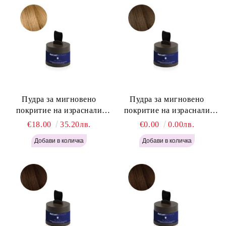
Пудра за мигновено
Пудра за мигновено
покритие на израснали
покритие на израснали
корени Русо - Labor Pro
корени Светло Кафяво -
€18.00
35.20лв.
€0.00
0.00лв.
Instant Retouch Powder -
Labor Pro Instant Retouch
Blonde H645
Powder - Light Brown H644