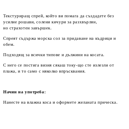
Текстуриращ спрей, който ви помага да създадете без
усилие рошави, солени кичури за разхвърлян,
но страхотен завършек.
Спреят съдържа морска сол за придаване на къдрици и
обем.
Подходящ за всички типове и дължини на косата.
С него се постига визия сякаш току-що сте излезли от
плажа, и то само с няколко впръсквания.
Начин на употреба:
Нанесте на влажна коса и оформете желаната прическа.