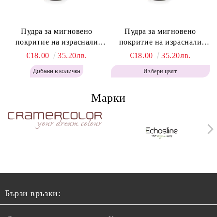
Пудра за мигновено
Пудра за мигновено
покритие на израснали
покритие на израснали
корени Топло Кафяво -
корени Кафяво - Labor Pro
€18.00
35.20лв.
€18.00
35.20лв.
Labor Pro Instant Retouch
Instant Retouch Powder -
Избери цвят
Powder - Warm Brown H643
Brown H642
Марки
Бързи връзки: