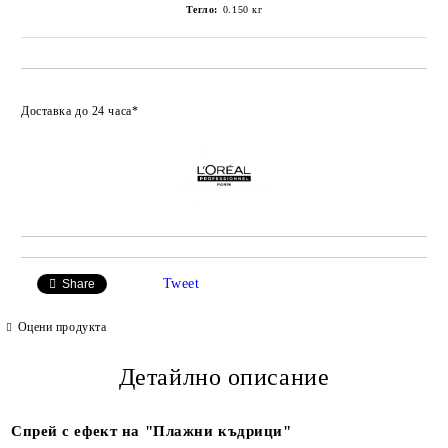
Тегло:
0.150
кг
Добави в любими
Доставка до 24 часа*
Tweet
Share
Оцени продукта
Детайлно описание
Спрей с ефект на "Плажни къдрици"