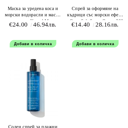
Маска за уредена коса и
Спрей за оформяне на
морски водорасли и масло
къдрици със морски ефект
от монои - Kaaral Maraes
- Qure Salt Spray Ocean 200
€24.00
46.94лв.
€14.40
28.16лв.
Renew Care Mask 500 мл
мл
Солен спрей за плажни