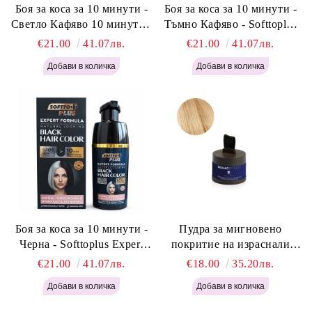
Боя за коса за 10 минути -
Боя за коса за 10 минути -
Светло Кафяво 10 минути -
Тъмно Кафяво - Softtoplus
Softtoplus Expert Woman
Expert Woman Dark Brown
€21.00
41.07лв.
€21.00
41.07лв.
Light Brown 400мл
400 мл
Боя за коса за 10 минути -
Пудра за мигновено
Черна - Softtoplus Expert
покритие на израснали
Woman Black 400мл
корени Светло Русо - Labor
€21.00
41.07лв.
€18.00
35.20лв.
Pro Instant Retouch Powder -
Light Blonde H646