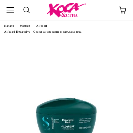
Начало
Марки
Alfaparf
Alfaparf Reparative - Серия за увредена и накъсана коса