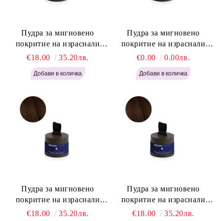
Пудра за мигновено
Пудра за мигновено
покритие на израснали
покритие на израснали
корени Русо - Labor Pro
корени Светло Кафяво -
€18.00
35.20лв.
€0.00
0.00лв.
Instant Retouch Powder -
Labor Pro Instant Retouch
Blonde H645
Powder - Light Brown H644
Пудра за мигновено
Пудра за мигновено
покритие на израснали
покритие на израснали
корени Топло Кафяво -
корени Кафяво - Labor Pro
€18.00
35.20лв.
€18.00
35.20лв.