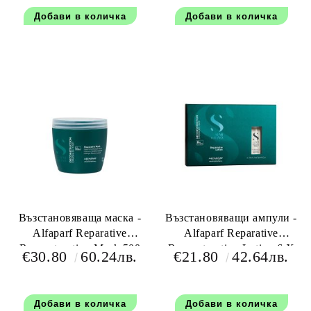
Възстановяваща маска -
Възстановяващи ампули -
Alfaparf Reparative
Alfaparf Reparative
Reconstruction Mask 500
Reconstruction Lotion 6 X
€30.80
60.24лв.
€21.80
42.64лв.
мл.
13 мл.