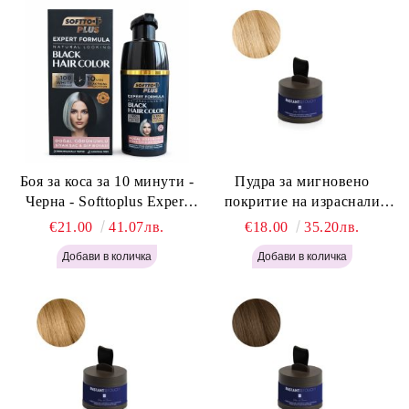
Боя за коса за 10 минути -
Пудра за мигновено
Черна - Softtoplus Expert
покритие на израснали
Woman Black 400мл
корени Светло Русо - Labor
€21.00
41.07лв.
€18.00
35.20лв.
Pro Instant Retouch Powder -
Light Blonde H646