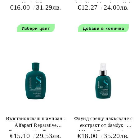
Mask 250 мл
Arte Care Macadamia Hair
€16.00
31.29лв.
€12.27
24.00лв.
Mask 1000 мл
Избери цвят
Възстановяващ шампоан -
Флуид срещу накъсване с
Alfaparf Reparative
екстракт от бамбук -
Reconstruction Shampoo
Alfaparf Reconstruction
€15.10
29.53лв.
€18.00
35.20лв.
250 мл.
Daily Anti-breakage Fluid