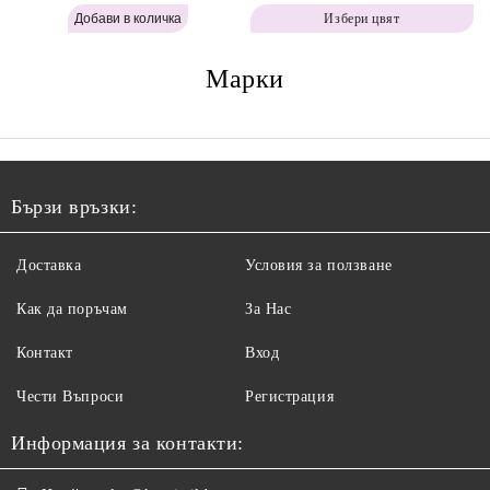
Labor Pro Instant Retouch
Instant Retouch Powder -
Избери цвят
Powder - Warm Brown H643
Brown H642
Марки
Бързи връзки:
Доставка
Условия за ползване
Как да поръчам
За Нас
Контакт
Вход
Чести Въпроси
Регистрация
Информация за контакти: