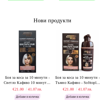
Нови продукти
Боя за коса за 10 минути -
Боя за коса за 10 минути -
Светло Кафяво 10 минути -
Тъмно Кафяво - Softtoplus
Softtoplus Expert Woman
Expert Woman Dark Brown
€21.00
41.07лв.
€21.00
41.07лв.
Light Brown 400мл
400 мл