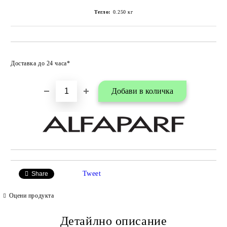
Тегло:
0.250
кг
Добави в любими
Доставка до 24 часа*
Tweet
Share
Оцени продукта
Детайлно описание