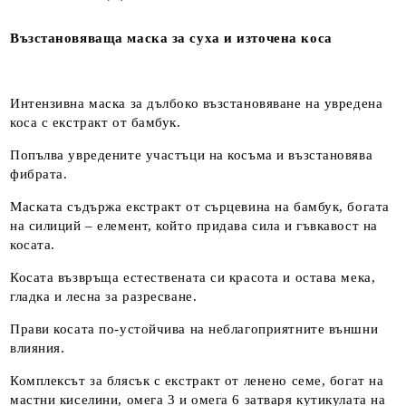
Възстановяваща маска за суха и източена коса
Интензивна маска за дълбоко възстановяване на увредена
коса с екстракт от бамбук.
Попълва увредените участъци на косъма и възстановява
фибрата.
Маската съдържа екстракт от сърцевина на бамбук, богата
на силиций – елемент, който придава сила и гъвкавост на
косата.
Косата възвръща естествената си красота и остава мека,
гладка и лесна за разресване.
Прави косата по-устойчива на неблагоприятните външни
влияния.
Комплексът за блясък с екстракт от ленено семе, богат на
мастни киселини, омега 3 и омега 6 затваря кутикулата на