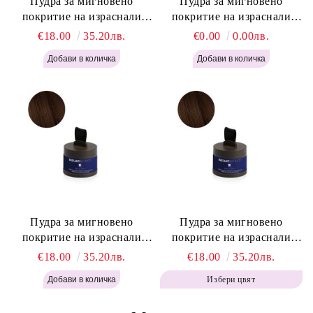
Пудра за мигновено
Пудра за мигновено
покритие на израснали
покритие на израснали
корени Русо - Labor Pro
корени Светло Кафяво -
€18.00
35.20лв.
€0.00
0.00лв.
Instant Retouch Powder -
Labor Pro Instant Retouch
Blonde H645
Powder - Light Brown H644
Пудра за мигновено
Пудра за мигновено
покритие на израснали
покритие на израснали
корени Топло Кафяво -
корени Кафяво - Labor Pro
€18.00
35.20лв.
€18.00
35.20лв.
Labor Pro Instant Retouch
Instant Retouch Powder -
Избери цвят
Powder - Warm Brown H643
Brown H642