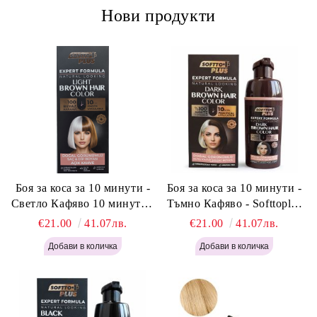
Нови продукти
Боя за коса за 10 минути -
Боя за коса за 10 минути -
Светло Кафяво 10 минути -
Тъмно Кафяво - Softtoplus
Softtoplus Expert Woman
Expert Woman Dark Brown
€21.00
41.07лв.
€21.00
41.07лв.
Light Brown 400мл
400 мл