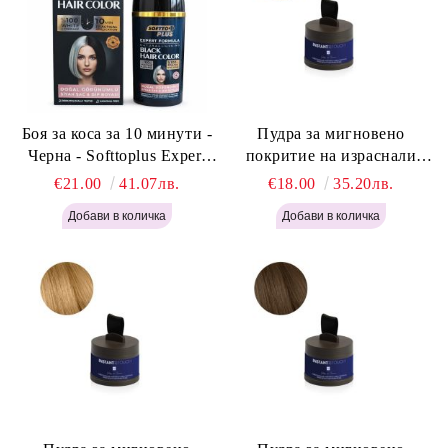
Боя за коса за 10 минути -
Пудра за мигновено
Черна - Softtoplus Expert
покритие на израснали
Woman Black 400мл
корени Светло Русо - Labor
€21.00
41.07лв.
€18.00
35.20лв.
Pro Instant Retouch Powder -
Light Blonde H646