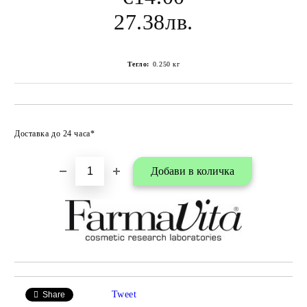
27.38лв.
Тегло:
0.250
кг
Добави в любими
Доставка до 24 часа*
Tweet
Share