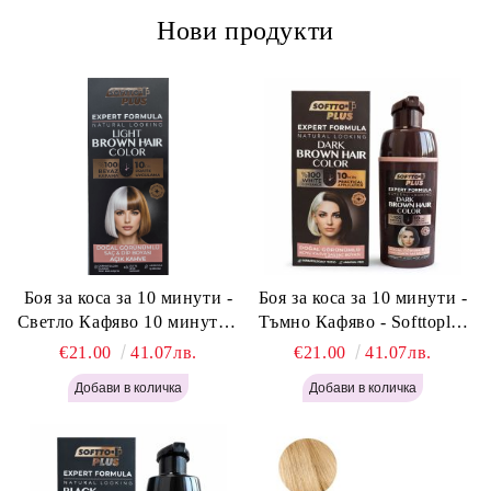
Нови продукти
Боя за коса за 10 минути -
Боя за коса за 10 минути -
Светло Кафяво 10 минути -
Тъмно Кафяво - Softtoplus
Softtoplus Expert Woman
Expert Woman Dark Brown
€21.00
41.07лв.
€21.00
41.07лв.
Light Brown 400мл
400 мл