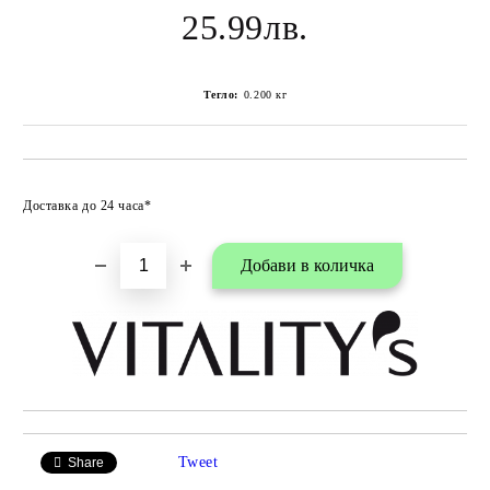
25.99лв.
Тегло:
0.200
кг
Добави в любими
Доставка до 24 часа*
Tweet
Share