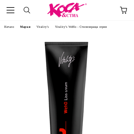
Начало
Марки
Vitality's
Vitality’s WeHo - Стилизираща серия