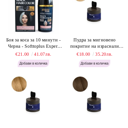
Боя за коса за 10 минути -
Пудра за мигновено
Черна - Softtoplus Expert
покритие на израснали
Woman Black 400мл
корени Светло Русо - Labor
€21.00
41.07лв.
€18.00
35.20лв.
Pro Instant Retouch Powder -
Light Blonde H646