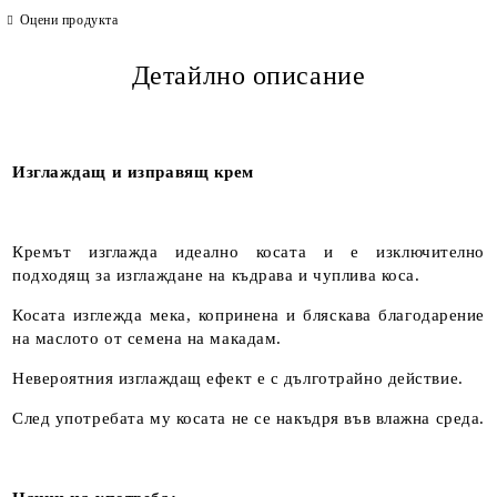
Оцени продукта
Детайлно описание
Изглаждащ и изправящ крем
Кремът изглажда идеално косата и е изключително
подходящ за изглаждане на къдрава и чуплива коса.
Косата изглежда мека, копринена и бляскава благодарение
на маслото от семена на макадам.
Невероятния изглаждащ ефект е с дълготрайно действие.
След употребата му косата не се накъдря във влажна среда.