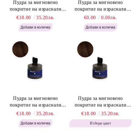
Пудра за мигновено
Пудра за мигновено
покритие на израснали
покритие на израснали
корени Русо - Labor Pro
корени Светло Кафяво -
€18.00
35.20лв.
€0.00
0.00лв.
Instant Retouch Powder -
Labor Pro Instant Retouch
Blonde H645
Powder - Light Brown H644
Пудра за мигновено
Пудра за мигновено
покритие на израснали
покритие на израснали
корени Топло Кафяво -
корени Кафяво - Labor Pro
€18.00
35.20лв.
€18.00
35.20лв.
Labor Pro Instant Retouch
Instant Retouch Powder -
Избери цвят
Powder - Warm Brown H643
Brown H642