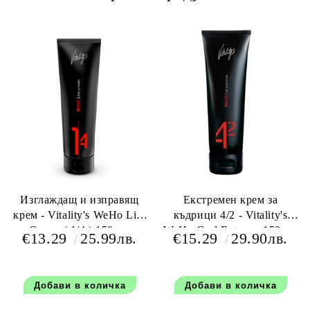
Изглаждащ и изправящ
Екстремен крем за
крем - Vitality's WeHo Liss
къдрици 4/2 - Vitality's
Cream ( 1/4 ) 150 мл
WeHo Curl Extreme 150 мл
€13.29
25.99лв.
€15.29
29.90лв.