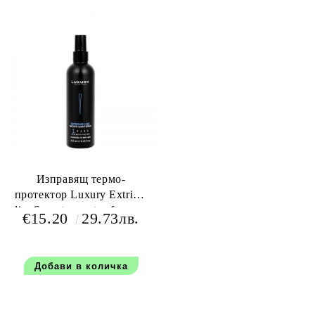
Изправящ термо-
протектор Luxury Extrime
liss Smoot smoot soft spray
€15.20
29.73лв.
250 мл