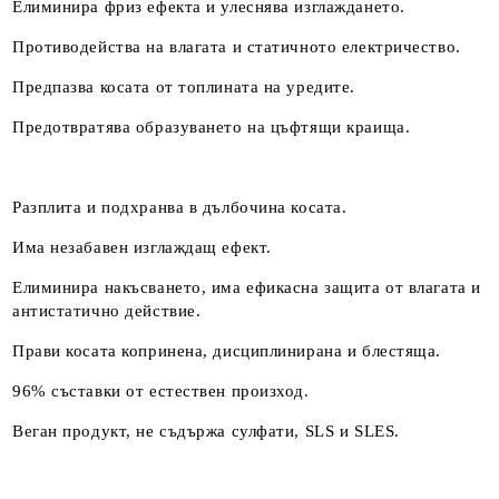
Елиминира фриз ефекта и улеснява изглаждането.
Противодейства на влагата и статичното електричество.
Предпазва косата от топлината на уредите.
Предотвратява образуването на цъфтящи краища.
Разплита и подхранва в дълбочина косата.
Има незабавен изглаждащ ефект.
Елиминира накъсването, има ефикасна защита от влагата и
антистатично действие.
Прави косата копринена, дисциплинирана и блестяща.
96% съставки от естествен произход.
Веган продукт, не съдържа сулфати, SLS и SLES.