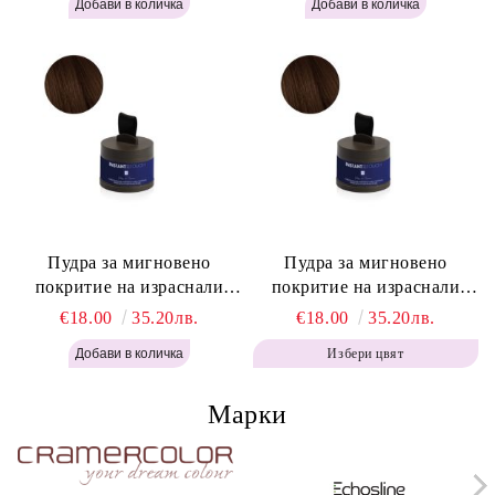
Blonde H645
Powder - Light Brown H644
Пудра за мигновено
Пудра за мигновено
покритие на израснали
покритие на израснали
корени Топло Кафяво -
корени Кафяво - Labor Pro
€18.00
35.20лв.
€18.00
35.20лв.
Labor Pro Instant Retouch
Instant Retouch Powder -
Избери цвят
Powder - Warm Brown H643
Brown H642
Марки