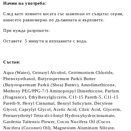
Начин на употреба:
След като измиете косата със шампоан от същатас серия,
нанесете равномерно по дължината и върховете.
При нужда разрешете.
Оставете 5 минути и изплакнете с вода.
Състав:
Aqua (Water), Cetearyl Alcohol, Cetrimonium Chloride,
Phenoxyethanol, Butyrospermum Parkii Butter
(Butyrospermum Parkii (Shea) Butter), Amodimethicone,
Methoxy PEG/PPG-7/3 Aminopropyl Dimethicone, Parfum
(Fragrance), Ethylhexylglycerin, C11-15 Pareth-5, C11-15
Pareth-9, Hexyl Cinnamal, Benzyl Salicylate, Decylene
Glycol, Caprylyl Glycol, Acetic Acid, Citric Acid, Glycerin,
Pentaerythrityl Tetra-di-t-butyl Hydroxyhydrocinnamate,
Gardenia Taitensis Flower, Cocos Nucifera Oil (Cocos
Nucifera (Coconut) Oil), Magnesium Aluminum Silicate,