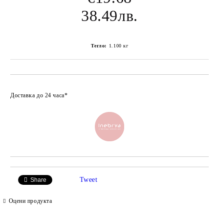
38.49лв.
Тегло:
1.100
кг
Добави в любими
Доставка до 24 часа*
Tweet
Share
Оцени продукта