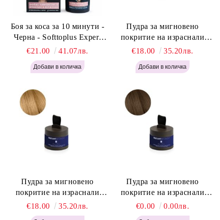
Боя за коса за 10 минути -
Пудра за мигновено
Черна - Softtoplus Expert
покритие на израснали
Woman Black 400мл
корени Светло Русо - Labor
€21.00
41.07лв.
€18.00
35.20лв.
Pro Instant Retouch Powder -
Light Blonde H646
Пудра за мигновено
Пудра за мигновено
покритие на израснали
покритие на израснали
корени Русо - Labor Pro
корени Светло Кафяво -
€18.00
35.20лв.
€0.00
0.00лв.
Instant Retouch Powder -
Labor Pro Instant Retouch