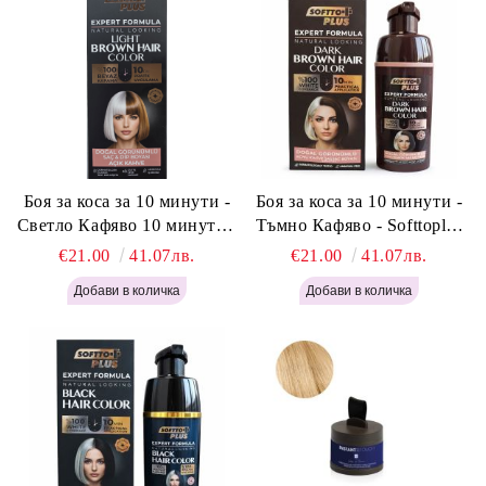
Боя за коса за 10 минути -
Боя за коса за 10 минути -
Светло Кафяво 10 минути -
Тъмно Кафяво - Softtoplus
Softtoplus Expert Woman
Expert Woman Dark Brown
€21.00
41.07лв.
€21.00
41.07лв.
Light Brown 400мл
400 мл