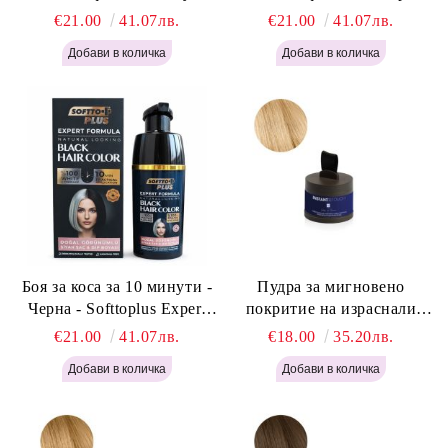
Softtoplus Expert Woman
Expert Woman Dark Brown
€21.00
41.07лв.
€21.00
41.07лв.
Light Brown 400мл
400 мл
Боя за коса за 10 минути -
Пудра за мигновено
Черна - Softtoplus Expert
покритие на израснали
Woman Black 400мл
корени Светло Русо - Labor
€21.00
41.07лв.
€18.00
35.20лв.
Pro Instant Retouch Powder -
Light Blonde H646