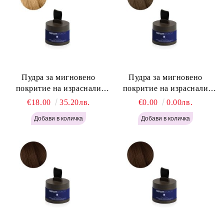
Пудра за мигновено
Пудра за мигновено
покритие на израснали
покритие на израснали
корени Русо - Labor Pro
корени Светло Кафяво -
€18.00
35.20лв.
€0.00
0.00лв.
Instant Retouch Powder -
Labor Pro Instant Retouch
Blonde H645
Powder - Light Brown H644