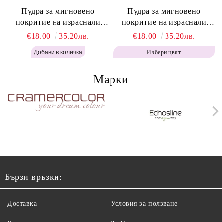
Пудра за мигновено
Пудра за мигновено
покритие на израснали
покритие на израснали
корени Топло Кафяво -
корени Кафяво - Labor Pro
€18.00
35.20лв.
€18.00
35.20лв.
Labor Pro Instant Retouch
Instant Retouch Powder -
Избери цвят
Powder - Warm Brown H643
Brown H642
Марки
Бързи връзки:
Доставка
Условия за ползване