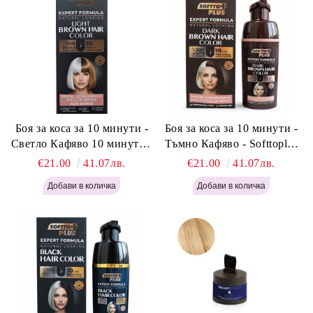
Боя за коса за 10 минути -
Боя за коса за 10 минути -
Светло Кафяво 10 минути -
Тъмно Кафяво - Softtoplus
Softtoplus Expert Woman
Expert Woman Dark Brown
€21.00
41.07лв.
€21.00
41.07лв.
Light Brown 400мл
400 мл