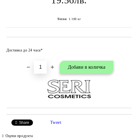
19.56лв.
Тегло:
1.100
кг
Добави в любими
Доставка до 24 часа*
Tweet
Share
Оцени продукта