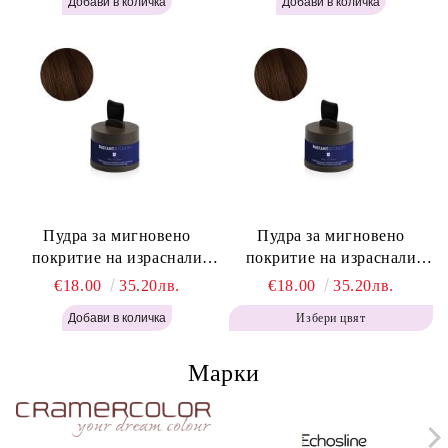
Blonde H645
Powder - Light Brown H644
Пудра за мигновено
Пудра за мигновено
покритие на израснали
покритие на израснали
корени Топло Кафяво -
корени Кафяво - Labor Pro
€18.00
35.20лв.
€18.00
35.20лв.
Labor Pro Instant Retouch
Instant Retouch Powder -
Избери цвят
Powder - Warm Brown H643
Brown H642
Марки