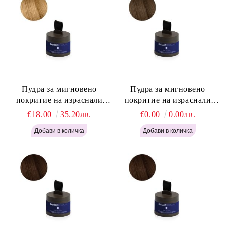
Пудра за мигновено
Пудра за мигновено
покритие на израснали
покритие на израснали
корени Русо - Labor Pro
корени Светло Кафяво -
€18.00
35.20лв.
€0.00
0.00лв.
Instant Retouch Powder -
Labor Pro Instant Retouch
Blonde H645
Powder - Light Brown H644