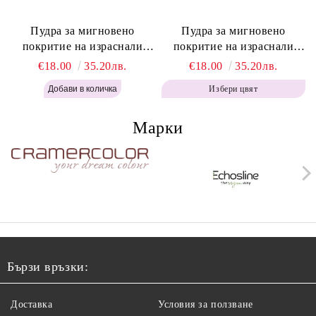
Пудра за мигновено
Пудра за мигновено
покритие на израснали
покритие на израснали
корени Топло Кафяво -
корени Кафяво - Labor Pro
€18.00
35.20лв.
€18.00
35.20лв.
Labor Pro Instant Retouch
Instant Retouch Powder -
Избери цвят
Powder - Warm Brown H643
Brown H642
Марки
Бързи връзки:
Доставка
Условия за ползване