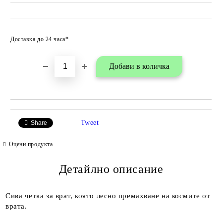
Добави в любими
Доставка до 24 часа*
Tweet
Share
Оцени продукта
Детайлно описание
Сива четка за врат, която лесно премахване на космите от
врата.