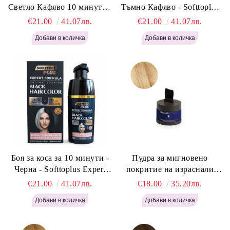
Светло Кафяво 10 минути -
Тъмно Кафяво - Softtoplus
Softtoplus Expert Woman
Expert Woman Dark Brown
€21.00
41.07лв.
€21.00
41.07лв.
Light Brown 400мл
400 мл
Боя за коса за 10 минути -
Пудра за мигновено
Черна - Softtoplus Expert
покритие на израснали
Woman Black 400мл
корени Светло Русо - Labor
€21.00
41.07лв.
€18.00
35.20лв.
Pro Instant Retouch Powder -
Light Blonde H646