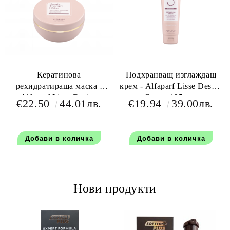
Кератинова
Подхранващ изглаждащ
рехидратираща маска -
крем - Alfaparf Lisse Design
Alfaparf Lisse Design
Cream 125 мл.
€22.50
44.01лв.
€19.94
39.00лв.
Keratin Rehyrating Mask
200 мл.
Нови продукти