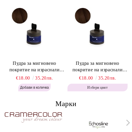
Пудра за мигновено
Пудра за мигновено
покритие на израснали
покритие на израснали
корени Топло Кафяво -
корени Кафяво - Labor Pro
€18.00
35.20лв.
€18.00
35.20лв.
Labor Pro Instant Retouch
Instant Retouch Powder -
Избери цвят
Powder - Warm Brown H643
Brown H642
Марки