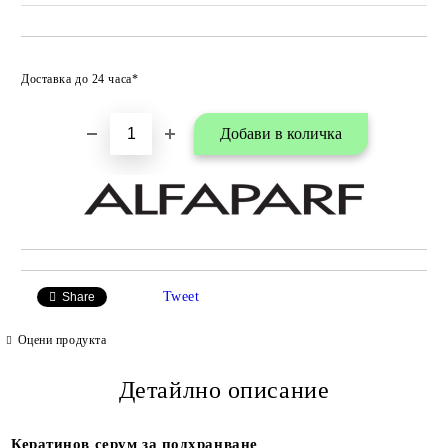
Добави в любими
Доставка до 24 часа*
Tweet
Share
Оцени продукта
Детайлно описание
Кератинов серум за подхранване