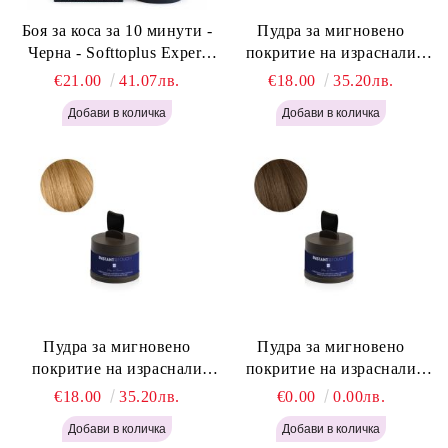
Боя за коса за 10 минути -
Пудра за мигновено
Черна - Softtoplus Expert
покритие на израснали
Woman Black 400мл
корени Светло Русо - Labor
€21.00
41.07лв.
€18.00
35.20лв.
Pro Instant Retouch Powder -
Light Blonde H646
Пудра за мигновено
Пудра за мигновено
покритие на израснали
покритие на израснали
корени Русо - Labor Pro
корени Светло Кафяво -
€18.00
35.20лв.
€0.00
0.00лв.
Instant Retouch Powder -
Labor Pro Instant Retouch
Blonde H645
Powder - Light Brown H644