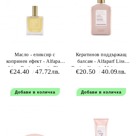
Масло - еликсир с
Кератинов поддържащ
копринен ефект - Alfaparf
балсам - Alfaparf Liss
Lisse Design Keratin The
Desing Keratin Maintenance
€24.40
47.72лв.
€20.50
40.09лв.
Oil 50 мл.
Conditioner 250 мл.