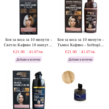
Боя за коса за 10 минути -
Боя за коса за 10 минути -
Светло Кафяво 10 минути -
Тъмно Кафяво - Softtoplus
Softtoplus Expert Woman
Expert Woman Dark Brown
€21.00
41.07лв.
€21.00
41.07лв.
Light Brown 400мл
400 мл