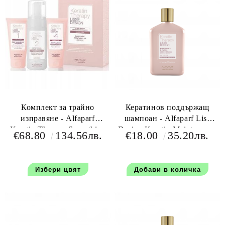
Комплект за трайно
Кератинов поддържащ
изправяне - Alfaparf
шампоан - Alfaparf Liss
Keratin Therapy Smoothing
Desing Keratin Maintenance
€68.80
134.56лв.
€18.00
35.20лв.
Kit
Shampoo 250 мл.
Избери цвят