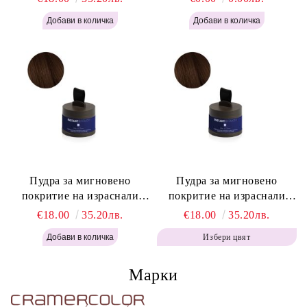
Instant Retouch Powder -
Labor Pro Instant Retouch
Blonde H645
Powder - Light Brown H644
Пудра за мигновено
Пудра за мигновено
покритие на израснали
покритие на израснали
корени Топло Кафяво -
корени Кафяво - Labor Pro
€18.00
35.20лв.
€18.00
35.20лв.
Labor Pro Instant Retouch
Instant Retouch Powder -
Избери цвят
Powder - Warm Brown H643
Brown H642
Марки