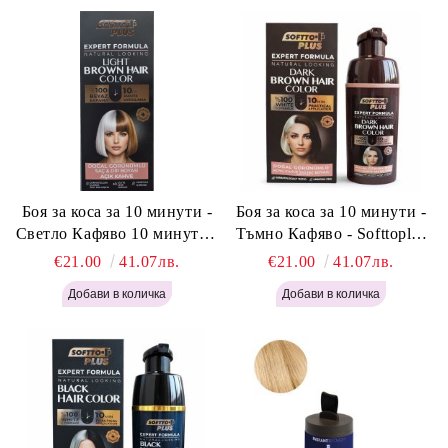
Боя за коса за 10 минути -
Боя за коса за 10 минути -
Светло Кафяво 10 минути -
Тъмно Кафяво - Softtoplus
Softtoplus Expert Woman
Expert Woman Dark Brown
€21.00
41.07лв.
€21.00
41.07лв.
Light Brown 400мл
400 мл