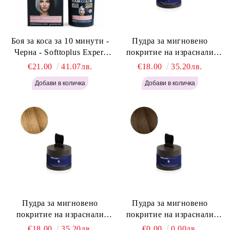
Боя за коса за 10 минути -
Пудра за мигновено
Черна - Softtoplus Expert
покритие на израснали
Woman Black 400мл
корени Светло Русо - Labor
€21.00
41.07лв.
€18.00
35.20лв.
Pro Instant Retouch Powder -
Light Blonde H646
Пудра за мигновено
Пудра за мигновено
покритие на израснали
покритие на израснали
корени Русо - Labor Pro
корени Светло Кафяво -
€18.00
35.20лв.
€0.00
0.00лв.