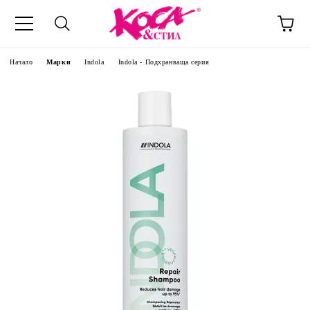
Начало
Марки
Indola
Indola - Подхранваща серия