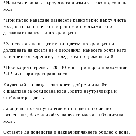
*Нанася се винаги върху чиста и измита, леко подсушена
коса
*При първо нанасяне разнесете равномерно върху чиста
коса, като започнете от корените и продължите по
дължината на косата до краищата
*За освежаване на цвета: ако цветът по краищата и
дължината на косата не е избледнял, нанесете боята като
започнете от корените, а след това по дължината й
*Необходимо време: - 20 -30 мин. при първо приложение, -
5-15 мин. при третирани коси.
Емулгирайте с вода, изплакнете добре и измийте
с шампоан за боядисана коса , който неутрализира и
стабилизира цвета.
За още по-голяма устойчивост на цвета, по-лесно
разресване, блясък и обем нанесете маска за боядисана
коса .
Оставете да подейства и накрая изплакнете обилно с вода.