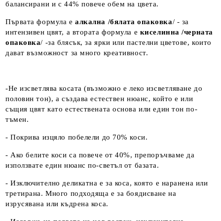
балансирани и с 44% повече обем на цвета.
Първата формула е
алкална /бялата опаковка
/ - за
интензивен цвят, а втората формула е
киселинна /черната
опаковка
/ -за блясък, за ярки или пастелни цветове, които
дават възможност за много креативност.
-Не изсветлява косата (възможно е леко изсветляване до
половин тон), а създава естествен нюанс, който е или
същия цвят като естествената основа или един тон по-
тъмен.
- Покрива изцяло побелели до 70% коси.
- Ако белите коси са повече от 40%, препоръчваме да
използвате един нюанс по-светъл от базата.
- Изключително деликатна е за коса, която е наранена или
третирана. Много подходяща е за боядисване на
изрусявана или къдрена коса.