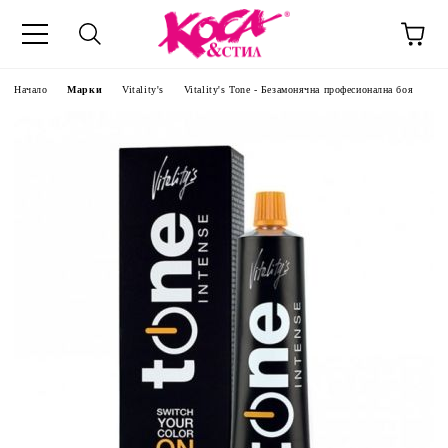
Начало
Марки
Vitality's
Vitality's Tone - Безамонячна професионална боя