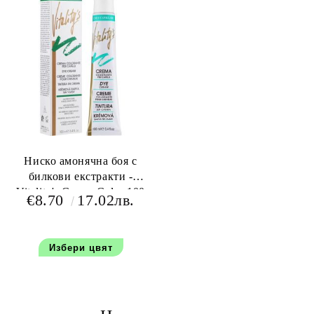
Ниско амонячна боя с
билкови екстракти -
Vitality's Cream Color 100
€8.70
17.02лв.
мл + 150 мл окислител
Избери цвят