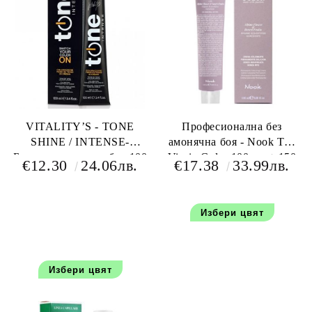
VITALITY’S - TONE
Професионална без
SHINE / INTENSE-
амонячна боя - Nook The
Безамонячна крем боя 100
Virgin Color 100 мл + 150
€12.30
24.06лв.
€17.38
33.99лв.
мл+200 мл емулсия
мл окислител
оксидант
Избери цвят
Избери цвят