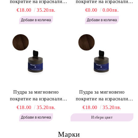
покритие на израснали
покритие на израснали
корени Русо - Labor Pro
корени Светло Кафяво -
€18.00
35.20лв.
€0.00
0.00лв.
Instant Retouch Powder -
Labor Pro Instant Retouch
Blonde H645
Powder - Light Brown H644
Пудра за мигновено
Пудра за мигновено
покритие на израснали
покритие на израснали
корени Топло Кафяво -
корени Кафяво - Labor Pro
€18.00
35.20лв.
€18.00
35.20лв.
Labor Pro Instant Retouch
Instant Retouch Powder -
Избери цвят
Powder - Warm Brown H643
Brown H642
Марки