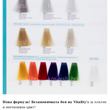
Нова формула! Безамонячната боя на Vitality's
за плътен
и интензивен цвят!