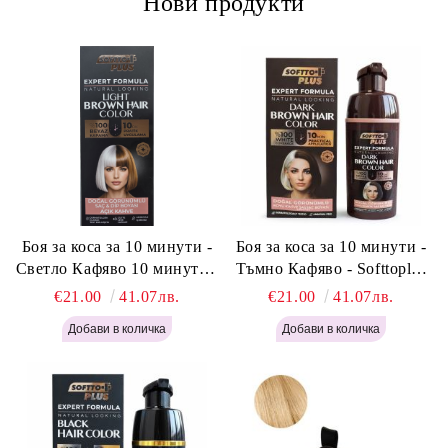
Нови продукти
Боя за коса за 10 минути -
Боя за коса за 10 минути -
Светло Кафяво 10 минути -
Тъмно Кафяво - Softtoplus
Softtoplus Expert Woman
Expert Woman Dark Brown
€21.00
41.07лв.
€21.00
41.07лв.
Light Brown 400мл
400 мл