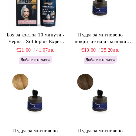
Боя за коса за 10 минути -
Пудра за мигновено
Черна - Softtoplus Expert
покритие на израснали
Woman Black 400мл
корени Светло Русо - Labor
€21.00
41.07лв.
€18.00
35.20лв.
Pro Instant Retouch Powder -
Light Blonde H646
Пудра за мигновено
Пудра за мигновено