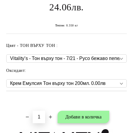
24.06лв.
Тегло:
0.350
кг
Цвят - ТОН ВЪРХУ ТОН :
Оксидант:
Добави в любими