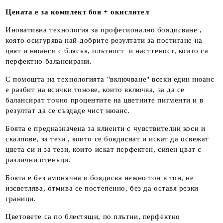
Цената е за комплект боя + окислител
Иновативна технология за професионално боядисване ,
която осигурява най-добрите резултати за постигане на
цвят и нюанси с блясък, плътност и насттеност, които са
перфектно балансирани.
С помощта на технологията "включване" всеки един нюанс
е разбит на всички тонове, които включва, за да се
балансират точно процентите на цветните пигменти и в
резултат да се създаде чист нюанс.
Боята е предназначена за клиенти с чувствителни коси и
скалпове, за тези , които се боядисват и искат да освежат
цвета си и за тези, които искат перфектен, сияен цват с
различни отенъци.
Боята е без амонячна и боядисва нежно тон в тон, не
изсветлява, отмива се постепенно, без да оставя резки
граници.
Цветовете са по блестящи, по плътни, перфектно