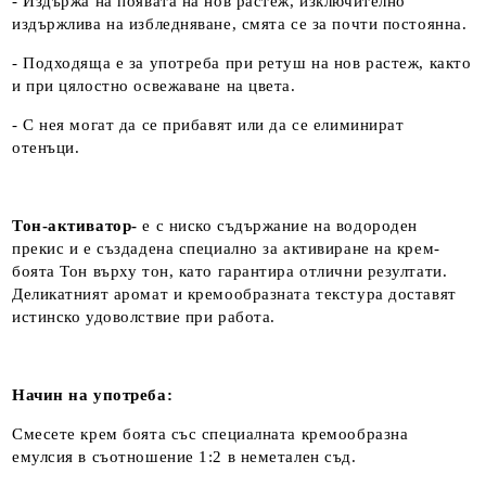
- Издържа на появата на нов растеж, изключително
издържлива на избледняване, смята се за почти постоянна.
- Подходяща е за употреба при ретуш на нов растеж, както
и при цялостно освежаване на цвета.
- С нея могат да се прибавят или да се елиминират
отенъци.
Тон-активатор-
е с ниско съдържание на водороден
прекис и е създадена специално за активиране на крем-
боята Тон върху тон, като гарантира отлични резултати.
Деликатният аромат и кремообразната текстура доставят
истинско удоволствие при работа.
Начин на употреба:
Смесете крем боята със специалната кремообразна
емулсия в съотношение 1:2 в неметален съд.