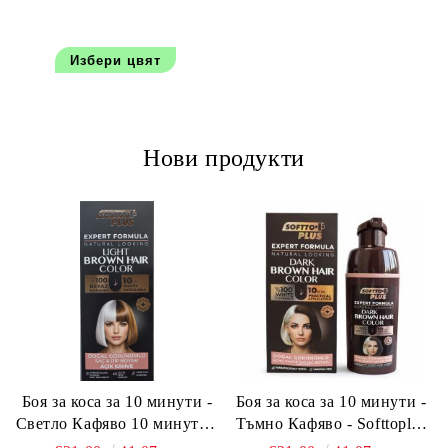
Избери цвят
Нови продукти
Боя за коса за 10 минути -
Боя за коса за 10 минути -
Светло Кафяво 10 минути -
Тъмно Кафяво - Softtoplus
Softtoplus Expert Woman
Expert Woman Dark Brown