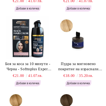
€21.00
41.07лв.
€21.00
41.07лв.
Light Brown 400мл
400 мл
Боя за коса за 10 минути -
Пудра за мигновено
Черна - Softtoplus Expert
покритие на израснали
Woman Black 400мл
корени Светло Русо - Labor
€21.00
41.07лв.
€18.00
35.20лв.
Pro Instant Retouch Powder -
Light Blonde H646