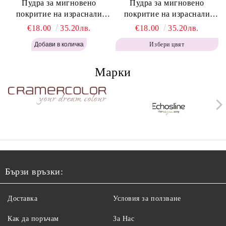
Пудра за мигновено
Пудра за мигновено
покритие на израснали
покритие на израснали
корени Топло Кафяво -
корени Кафяво - Labor Pro
€18.00
35.20лв.
€18.00
35.20лв.
Labor Pro Instant Retouch
Instant Retouch Powder -
Избери цвят
Powder - Warm Brown H643
Brown H642
Марки
Бързи връзки:
Доставка
Условия за ползване
Как да поръчам
За Нас