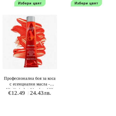
Избери цвят
Избери цвят
Професионална боя за коса
с есенциални масла -
Vitality's Art Absolute 100
€12.49
24.43лв.
мл+150 мл оксидант