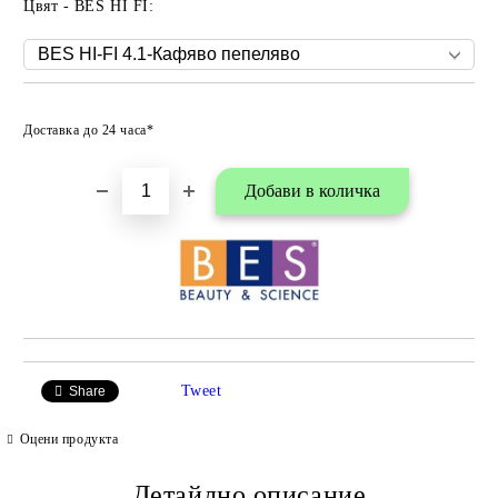
Цвят - BES HI FI:
Добави в любими
Доставка до 24 часа*
Tweet
Share
Оцени продукта
Детайлно описание