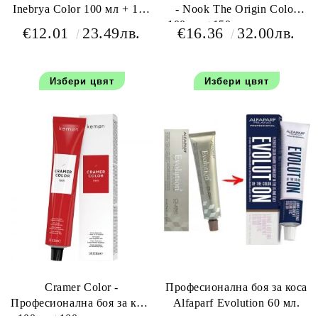
Inebrya Color 100 мл + 150
- Nook The Origin Color
мл оксидант
100 мл +150 мл окислител
€12.01
23.49лв.
€16.36
32.00лв.
Избери цвят
Избери цвят
Cramer Color -
Професионална боя за коса
Професионална боя за коса
Alfaparf Evolution 60 мл.