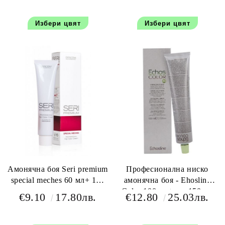
Избери цвят
Избери цвят
Амонячна боя Seri premium
Професионална ниско
special meches 60 мл+ 100
амонячна боя - Ehosline
мл оксидант
Color 100 мл+oxy 150 мл
€9.10
17.80лв.
€12.80
25.03лв.