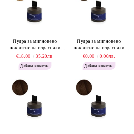
Пудра за мигновено
Пудра за мигновено
покритие на израснали
покритие на израснали
корени Русо - Labor Pro
корени Светло Кафяво -
€18.00
35.20лв.
€0.00
0.00лв.
Instant Retouch Powder -
Labor Pro Instant Retouch
Blonde H645
Powder - Light Brown H644