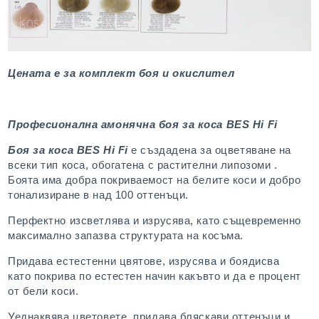
Цената е за комплект боя и окислител
Професионална амонячна боя за коса BES Hi Fi
Боя за коса BES Hi Fi
е създадена за оцветяване на
всеки тип коса, обогатена с растителни липозоми .
Боята има добра покриваемост на белите коси и добро
тонализиране в над 100 оттенъци.
Перфектно изсветлява и изрусява, като същевременно
максимално запазва структурата на косъма.
Придава естестенни цвятове, изрусява и боядисва
като покрива по естестен начин какъвто и да е процент
от бели коси.
Уеднаквява цветовете, придава бляскави оттенъци и