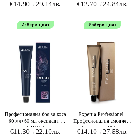
100 мл+100 мл оксидант
€14.90
29.14лв.
€12.70
24.84лв.
Избери цвят
Избери цвят
Професионална боя за коса
Expertia Professionel -
60 мл+60 мл оксидант -
Професионална амонячна
INDOLA
боя за коса 100 мл.
€11.30
22.10лв.
€14.10
27.58лв.