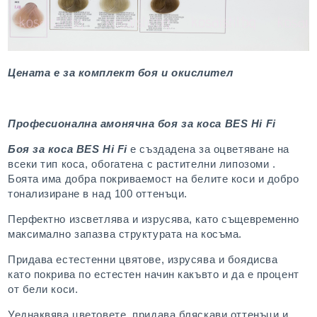
Цената е за комплект боя и окислител
Професионална амонячна боя за коса BES Hi Fi
Боя за коса BES Hi Fi
е създадена за оцветяване на
всеки тип коса, обогатена с растителни липозоми .
Боята има добра покриваемост на белите коси и добро
тонализиране в над 100 оттенъци.
Перфектно изсветлява и изрусява, като същевременно
максимално запазва структурата на косъма.
Придава естестенни цвятове, изрусява и боядисва
като покрива по естестен начин какъвто и да е процент
от бели коси.
Уеднаквява цветовете, придава бляскави оттенъци и