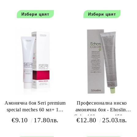
Избери цвят
Избери цвят
Амонячна боя Seri premium
Професионална ниско
special meches 60 мл+ 100
амонячна боя - Ehosline
мл оксидант
Color 100 мл+oxy 150 мл
€9.10
17.80лв.
€12.80
25.03лв.