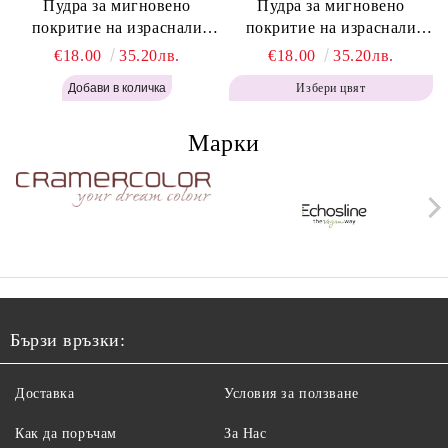
Пудра за мигновено
Пудра за мигновено
покритие на израснали
покритие на израснали
корени Топло Кафяво -
корени Кафяво - Labor Pro
€18.00
35.20лв.
€18.00
35.20лв.
Labor Pro Instant Retouch
Instant Retouch Powder -
Избери цвят
Powder - Warm Brown H643
Brown H642
Марки
Бързи връзки:
Доставка
Условия за ползване
Как да поръчам
За Нас