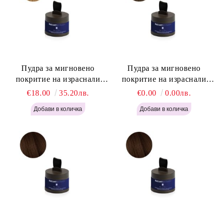
Пудра за мигновено
Пудра за мигновено
покритие на израснали
покритие на израснали
корени Русо - Labor Pro
корени Светло Кафяво -
€18.00
35.20лв.
€0.00
0.00лв.
Instant Retouch Powder -
Labor Pro Instant Retouch
Blonde H645
Powder - Light Brown H644