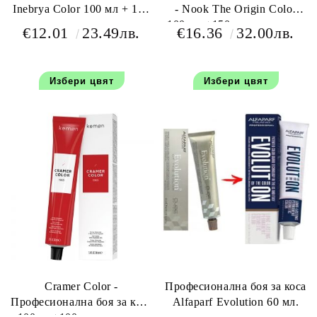
Inebrya Color 100 мл + 150
- Nook The Origin Color
мл оксидант
100 мл +150 мл окислител
€12.01
23.49лв.
€16.36
32.00лв.
Избери цвят
Избери цвят
Cramer Color -
Професионална боя за коса
Професионална боя за коса
Alfaparf Evolution 60 мл.