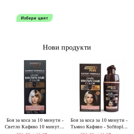
Избери цвят
Нови продукти
Боя за коса за 10 минути -
Боя за коса за 10 минути -
Светло Кафяво 10 минути -
Тъмно Кафяво - Softtoplus
Softtoplus Expert Woman
Expert Woman Dark Brown