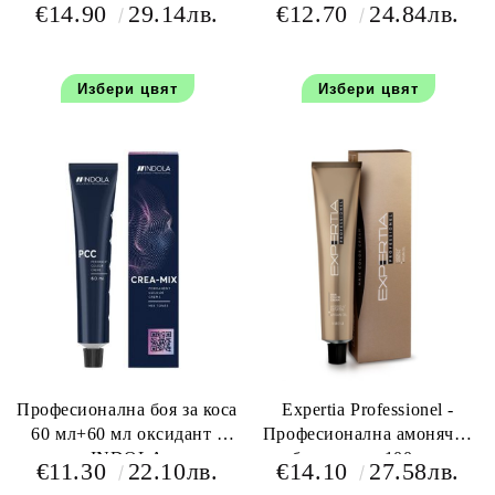
100 мл+100 мл оксидант
€14.90
29.14лв.
€12.70
24.84лв.
Избери цвят
Избери цвят
Професионална боя за коса
Expertia Professionel -
60 мл+60 мл оксидант -
Професионална амонячна
INDOLA
боя за коса 100 мл.
€11.30
22.10лв.
€14.10
27.58лв.