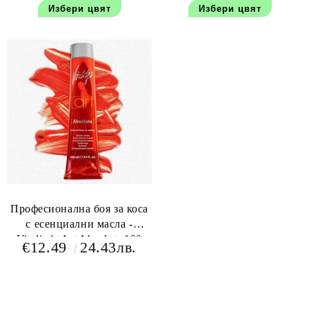
Избери цвят
Избери цвят
Професионална боя за коса
с есенциални масла -
Vitality's Art Absolute 100
€12.49
24.43лв.
мл+150 мл оксидант