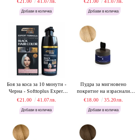
€21.00
41.07лв.
€21.00
41.07лв.
Light Brown 400мл
400 мл
Боя за коса за 10 минути -
Пудра за мигновено
Черна - Softtoplus Expert
покритие на израснали
Woman Black 400мл
корени Светло Русо - Labor
€21.00
41.07лв.
€18.00
35.20лв.
Pro Instant Retouch Powder -
Light Blonde H646