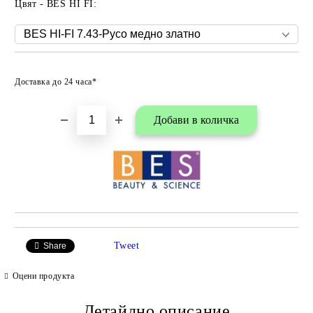
Цвят - BES HI FI:
Добави в любими
Доставка до 24 часа*
Tweet
Share
Оцени продукта
Детайлно описание