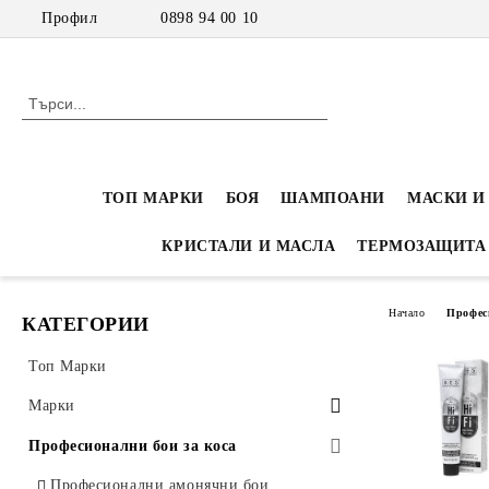
Профил
0898 94 00 10
ТОП МАРКИ
БОЯ
ШАМПОАНИ
МАСКИ И
КРИСТАЛИ И МАСЛА
ТЕРМОЗАЩИТА
Начало
Профес
КАТЕГОРИИ
Топ Марки
Марки
Inebrya
Професионални бои за коса
Inebrya Color - Професионална боя
Nook-Eco-Inspired
Професионални амонячни бои