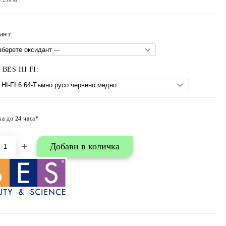
ант:
- BES HI FI:
ка до 24 часа*
Добави в любими