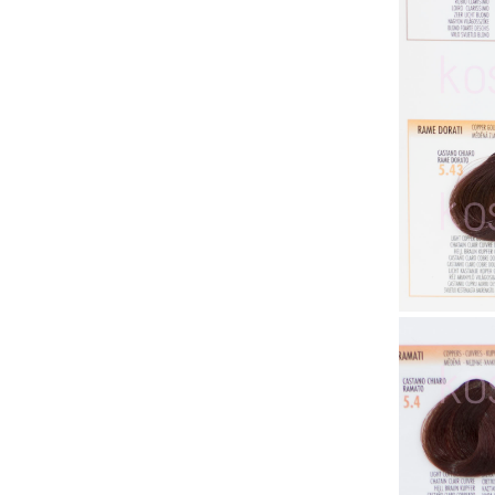
Пудра за мигновено покритие на
Softto Plus
израснали корени
Мъжка серия
Серия за жени