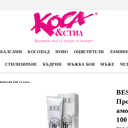
Красивата коса се нуждае от експерт!
 БАЛСАМИ
КОСОПАД
НОВО
ОЦВЕТИТЕЛИ
ЛАМИН
СТИЛИЗИРАНЕ
КЪДРИН
МЪЖКА БОЯ
МЪЖЕ
ЧЕ
ионални бои за коса
BES
Пр
амо
100
Тегло: