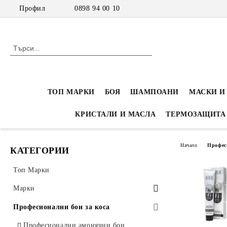
Профил
0898 94 00 10
ТОП МАРКИ
БОЯ
ШАМПОАНИ
МАСКИ И
КРИСТАЛИ И МАСЛА
ТЕРМОЗАЩИТА
Начало
Профес
КАТЕГОРИИ
Топ Марки
Марки
Inebrya
Професионални бои за коса
Inebrya Color - Професионална боя
Nook-Eco-Inspired
Професионални амонячни бои