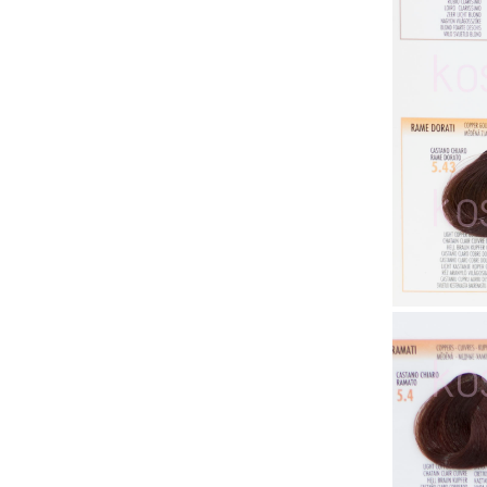
Пудра за мигновено покритие на
Softto Plus
израснали корени
Мъжка серия
Серия за жени