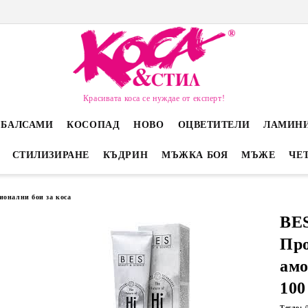
Красивата коса се нуждае от експерт!
 БАЛСАМИ
КОСОПАД
НОВО
ОЦВЕТИТЕЛИ
ЛАМИН
СТИЛИЗИРАНЕ
КЪДРИН
МЪЖКА БОЯ
МЪЖЕ
ЧЕ
ионални бои за коса
BES
Пр
амо
100
Тегло: