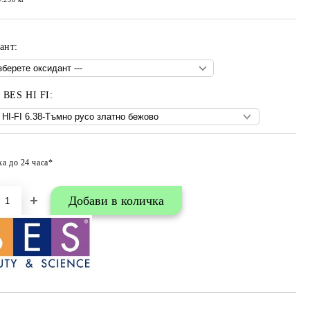
ант:
- BES HI FI:
ка до 24 часа*
Добави в любими