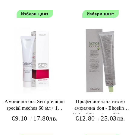
Избери цвят
Избери цвят
Амонячна боя Seri premium
Професионална ниско
special meches 60 мл+ 100
амонячна боя - Ehosline
мл оксидант
Color 100 мл+oxy 150 мл
€9.10
17.80лв.
€12.80
25.03лв.