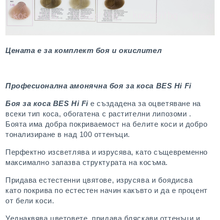
Цената е за комплект боя и окислител
Професионална амонячна боя за коса BES Hi Fi
Боя за коса BES Hi Fi
е създадена за оцветяване на
всеки тип коса, обогатена с растителни липозоми .
Боята има добра покриваемост на белите коси и добро
тонализиране в над 100 оттенъци.
Перфектно изсветлява и изрусява, като същевременно
максимално запазва структурата на косъма.
Придава естестенни цвятове, изрусява и боядисва
като покрива по естестен начин какъвто и да е процент
от бели коси.
Уеднаквява цветовете, придава бляскави оттенъци и