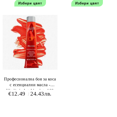
Избери цвят
Избери цвят
Професионална боя за коса
с есенциални масла -
Vitality's Art Absolute 100
€12.49
24.43лв.
мл+150 мл оксидант