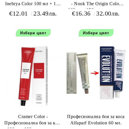
Inebrya Color 100 мл + 150
- Nook The Origin Color
мл оксидант
100 мл +150 мл окислител
€12.01
23.49лв.
€16.36
32.00лв.
Избери цвят
Избери цвят
Cramer Color -
Професионална боя за коса
Професионална боя за коса
Alfaparf Evolution 60 мл.