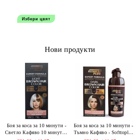
Избери цвят
Нови продукти
Боя за коса за 10 минути -
Боя за коса за 10 минути -
Светло Кафяво 10 минути -
Тъмно Кафяво - Softtoplus
Softtoplus Expert Woman
Expert Woman Dark Brown