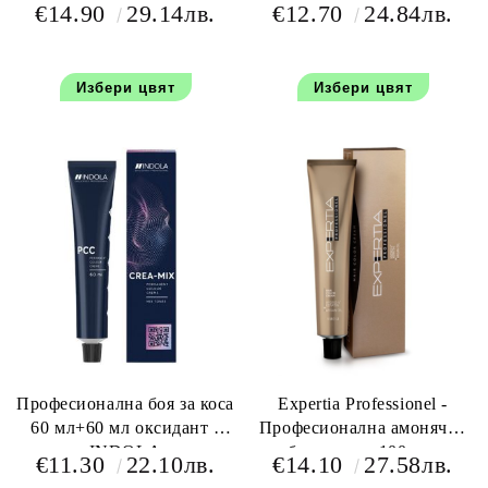
100 мл+100 мл оксидант
€14.90
29.14лв.
€12.70
24.84лв.
Избери цвят
Избери цвят
Професионална боя за коса
Expertia Professionel -
60 мл+60 мл оксидант -
Професионална амонячна
INDOLA
боя за коса 100 мл.
€11.30
22.10лв.
€14.10
27.58лв.