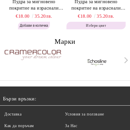
Пудра за мигновено
Пудра за мигновено
покритие на израснали
покритие на израснали
корени Топло Кафяво -
корени Кафяво - Labor Pro
€18.00
35.20лв.
€18.00
35.20лв.
Labor Pro Instant Retouch
Instant Retouch Powder -
Избери цвят
Powder - Warm Brown H643
Brown H642
Марки
Бързи връзки:
Доставка
Условия за ползване
Как да поръчам
За Нас