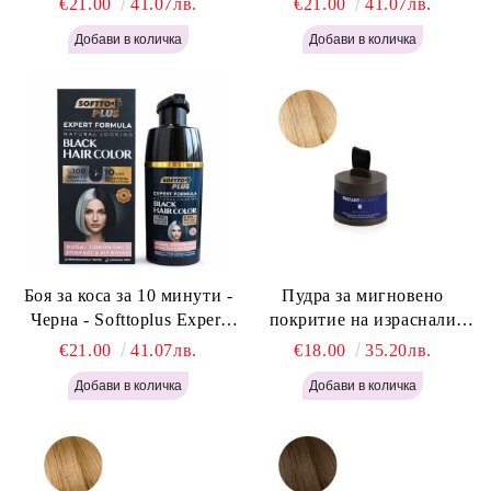
€21.00
41.07лв.
€21.00
41.07лв.
Light Brown 400мл
400 мл
Боя за коса за 10 минути -
Пудра за мигновено
Черна - Softtoplus Expert
покритие на израснали
Woman Black 400мл
корени Светло Русо - Labor
€21.00
41.07лв.
€18.00
35.20лв.
Pro Instant Retouch Powder -
Light Blonde H646