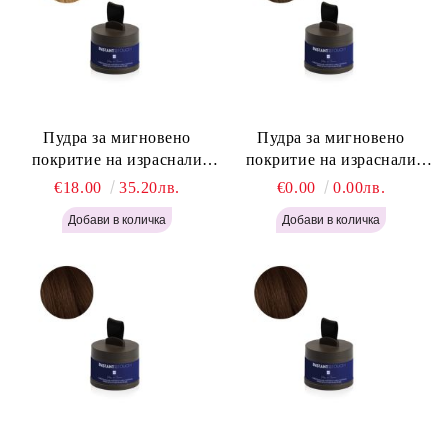
Пудра за мигновено
Пудра за мигновено
покритие на израснали
покритие на израснали
корени Русо - Labor Pro
корени Светло Кафяво -
€18.00
35.20лв.
€0.00
0.00лв.
Instant Retouch Powder -
Labor Pro Instant Retouch
Blonde H645
Powder - Light Brown H644