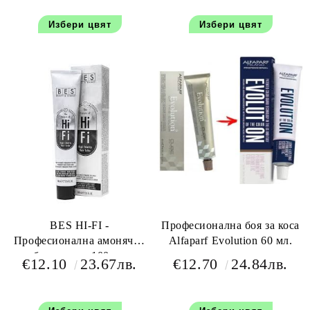
Избери цвят
Избери цвят
BES HI-FI -
Професионална боя за коса
Професионална амонячна
Alfaparf Evolution 60 мл.
боя за коса 100 мл
€12.10
23.67лв.
€12.70
24.84лв.