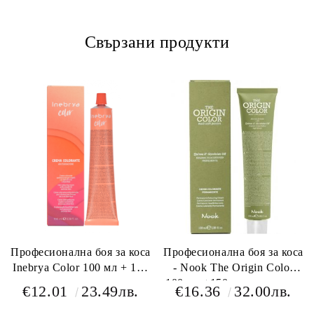
Свързани продукти
Професионална боя за коса
Професионална боя за коса
Inebrya Color 100 мл + 150
- Nook The Origin Color
мл оксидант
100 мл +150 мл окислител
€12.01
23.49лв.
€16.36
32.00лв.