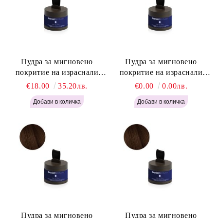
Пудра за мигновено
Пудра за мигновено
покритие на израснали
покритие на израснали
корени Русо - Labor Pro
корени Светло Кафяво -
€18.00
35.20лв.
€0.00
0.00лв.
Instant Retouch Powder -
Labor Pro Instant Retouch
Blonde H645
Powder - Light Brown H644
Пудра за мигновено
Пудра за мигновено