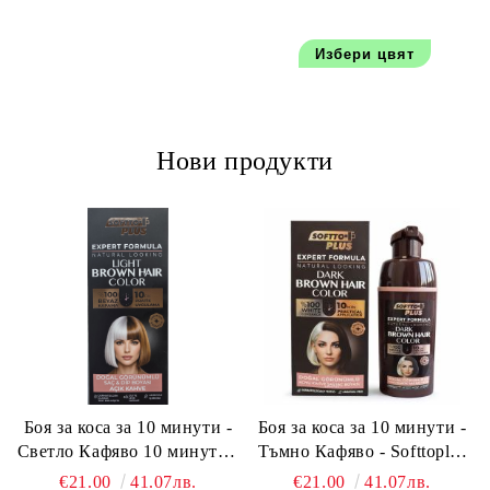
Избери цвят
Нови продукти
Боя за коса за 10 минути -
Боя за коса за 10 минути -
Светло Кафяво 10 минути -
Тъмно Кафяво - Softtoplus
Softtoplus Expert Woman
Expert Woman Dark Brown
€21.00
41.07лв.
€21.00
41.07лв.