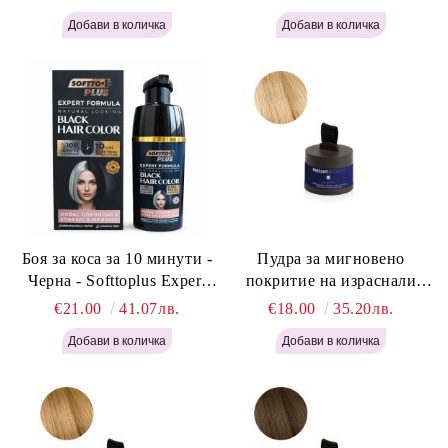
Light Brown 400мл
400 мл
Боя за коса за 10 минути -
Пудра за мигновено
Черна - Softtoplus Expert
покритие на израснали
Woman Black 400мл
корени Светло Русо - Labor
€21.00
41.07лв.
€18.00
35.20лв.
Pro Instant Retouch Powder -
Light Blonde H646