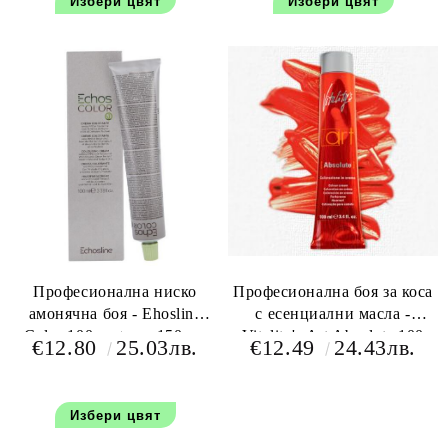
Избери цвят
Избери цвят
Професионална ниско
Професионална боя за коса
амонячна боя - Ehosline
с есенциални масла -
Color 100 мл+oxy 150 мл
Vitality's Art Absolute 100
€12.80
25.03лв.
€12.49
24.43лв.
мл+150 мл оксидант
Избери цвят