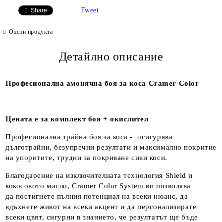
Tweet
Share
Оцени продукта
Детайлно описание
Професионална амонячна боя за коса Cramer Color
Цената е за комплект боя + окислител
Професионална трайна боя за коса - осигурява
дълготрайни, безупречни резултати и максимално покритие
на упоритите, трудни за покриване сиви коси.
Благодарение на изключителната технология Shield и
кокосовото масло, Cramer Color System ви позволява
да постигнете пълния потенциал на всеки нюанс, да
вдъхнете живот на всеки акцент и да персонализирате
всеки цвят, сигурни в знанието, че резултатът ще бъде