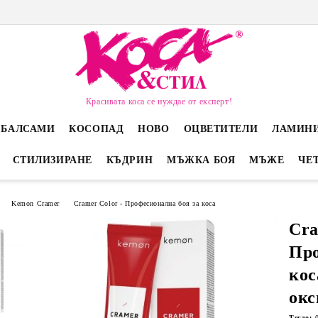
Красивата коса се нуждае от експерт!
 БАЛСАМИ
КОСОПАД
НОВО
ОЦВЕТИТЕЛИ
ЛАМИН
СТИЛИЗИРАНЕ
КЪДРИН
МЪЖКА БОЯ
МЪЖЕ
ЧЕ
Kemon Cramer
Cramer Color - Професионална боя за коса
Cra
Про
кос
окс
Тегло: