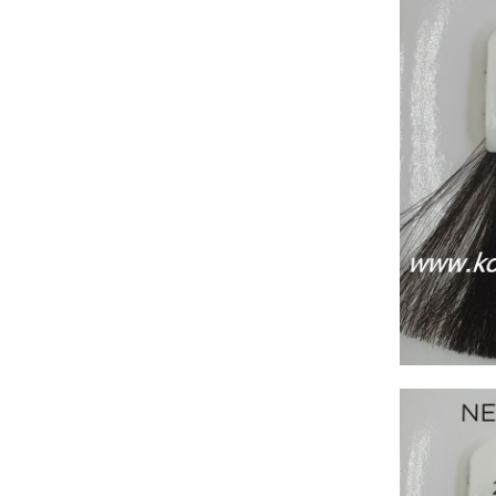
Бежаво
Синьо и зелено