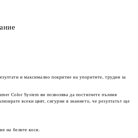
ание
езултати и максимално покритие на упоритите, трудни за
amer Color System ви позволява да постигнете пълния
лизирате всеки цвят, сигурни в знанието, че резултатът ще
ие на белите коси.