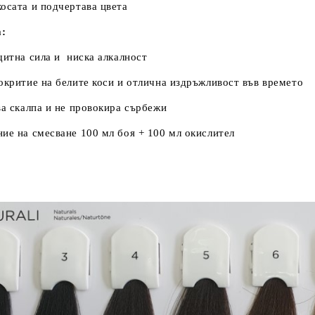
осата и подчертава цвета
:
щитна сила и ниска алкалност
окритие на белите коси и отлична издръжливост във времето
ва скалпа и не провокира сърбежи
ие на смесване 100 мл боя + 100 мл окислител