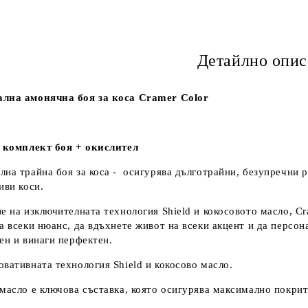
Детайлно опис
лна амонячна боя за коса Cramer Color
а комплект боя + окислител
на трайна боя за коса - осигурява дълготрайни, безупречни р
иви коси.
е на изключителната технология Shield и кокосовото масло, Cr
а всеки нюанс, да вдъхнете живот на всеки акцент и да персона
ен и винаги перфектен.
вативната технология Shield и кокосово масло.
масло е ключова съставка, която осигурява максимално покрит