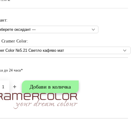
ант:
 Cramer Color:
ка до 24 часа*
Добави в любими