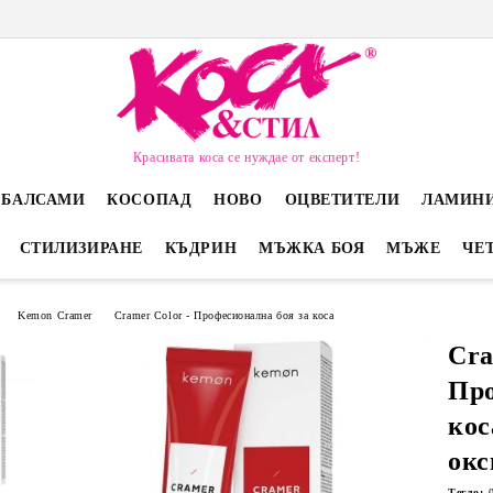
Красивата коса се нуждае от експерт!
 БАЛСАМИ
КОСОПАД
НОВО
ОЦВЕТИТЕЛИ
ЛАМИН
СТИЛИЗИРАНЕ
КЪДРИН
МЪЖКА БОЯ
МЪЖЕ
ЧЕ
Kemon Cramer
Cramer Color - Професионална боя за коса
Cra
Про
кос
окс
Тегло: