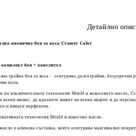
Детайлно опис
лна амонячна боя за коса Cramer Color
а комплект боя + окислител
на трайна боя за коса - осигурява дълготрайни, безупречни р
иви коси.
е на изключителната технология Shield и кокосовото масло, Cr
а всеки нюанс, да вдъхнете живот на всеки акцент и да персона
ен и винаги перфектен.
вативната технология Shield и кокосово масло.
масло е ключова съставка, която осигурява максимално покрит