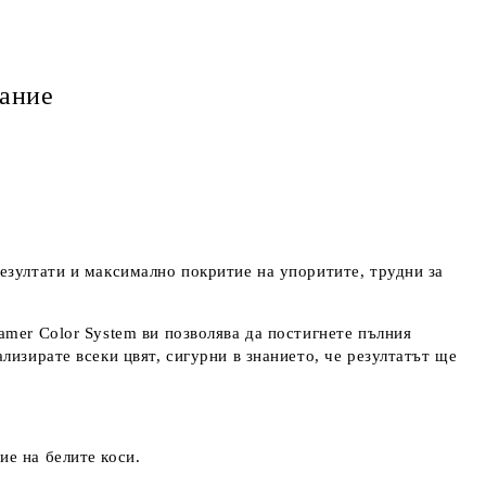
ание
езултати и максимално покритие на упоритите, трудни за
amer Color System ви позволява да постигнете пълния
лизирате всеки цвят, сигурни в знанието, че резултатът ще
ие на белите коси.