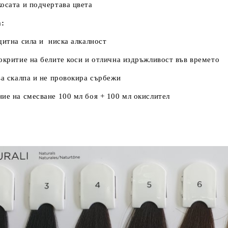
осата и подчертава цвета
:
щитна сила и ниска алкалност
окритие на белите коси и отлична издръжливост във времето
ва скалпа и не провокира сърбежи
ие на смесване 100 мл боя + 100 мл окислител