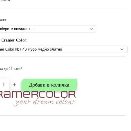
ант:
 Cramer Color:
ка до 24 часа*
Добави в любими