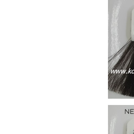
Бежаво
Синьо и зелено