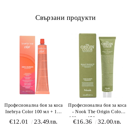
Свързани продукти
Професионална боя за коса
Професионална боя за коса
Inebrya Color 100 мл + 150
- Nook The Origin Color
мл оксидант
100 мл +150 мл окислител
€12.01
23.49лв.
€16.36
32.00лв.