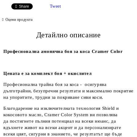
Tweet
Share
Оцени продукта
Детайлно описание
Професионална амонячна боя за коса Cramer Color
Цената е за комплект боя + окислител
Професионална трайна боя за коса - осигурява
дълготрайни, безупречни резултати и максимално покритие
на упоритите, трудни за покриване сиви коси.
Благодарение на изключителната технология Shield и
кокосовото масло, Cramer Color System ви позволява
да постигнете пълния потенциал на всеки нюанс, да
вдъхнете живот на всеки акцент и да персонализирате
всеки цвят, сигурни в знанието, че резултатът ще бъде