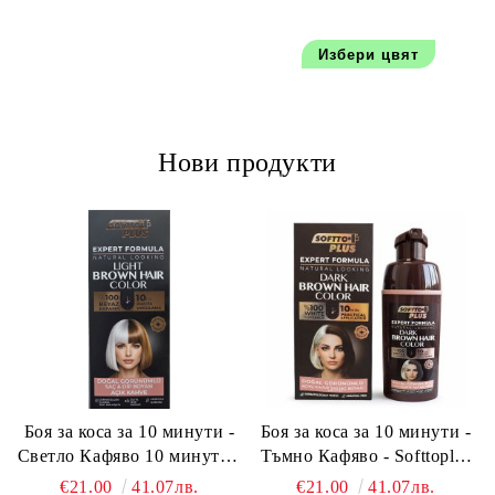
Избери цвят
Нови продукти
Боя за коса за 10 минути -
Боя за коса за 10 минути -
Светло Кафяво 10 минути -
Тъмно Кафяво - Softtoplus
Softtoplus Expert Woman
Expert Woman Dark Brown
€21.00
41.07лв.
€21.00
41.07лв.