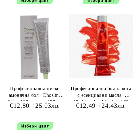
Избери цвят
Избери цвят
Професионална ниско
Професионална боя за коса
амонячна боя - Ehosline
с есенциални масла -
Color 100 мл+oxy 150 мл
Vitality's Art Absolute 100
€12.80
25.03лв.
€12.49
24.43лв.
мл+150 мл оксидант
Избери цвят