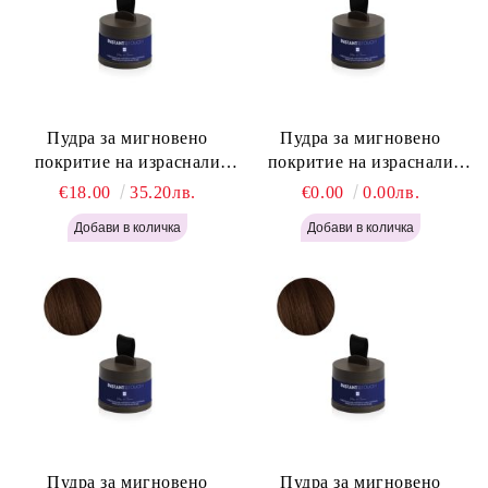
Пудра за мигновено
Пудра за мигновено
покритие на израснали
покритие на израснали
корени Русо - Labor Pro
корени Светло Кафяво -
€18.00
35.20лв.
€0.00
0.00лв.
Instant Retouch Powder -
Labor Pro Instant Retouch
Blonde H645
Powder - Light Brown H644
Пудра за мигновено
Пудра за мигновено