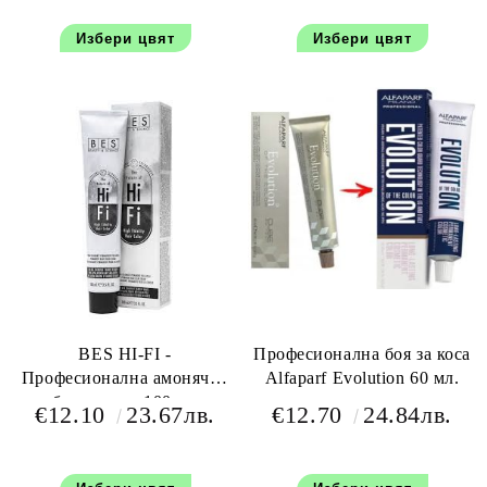
Избери цвят
Избери цвят
BES HI-FI -
Професионална боя за коса
Професионална амонячна
Alfaparf Evolution 60 мл.
боя за коса 100 мл
€12.10
23.67лв.
€12.70
24.84лв.