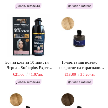
Light Brown 400мл
400 мл
Боя за коса за 10 минути -
Пудра за мигновено
Черна - Softtoplus Expert
покритие на израснали
Woman Black 400мл
корени Светло Русо - Labor
€21.00
41.07лв.
€18.00
35.20лв.
Pro Instant Retouch Powder -
Light Blonde H646