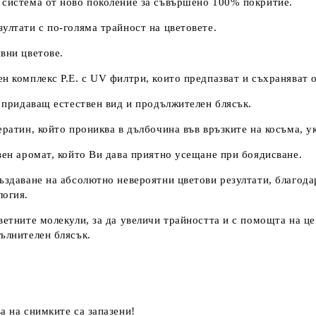
система от ново поколение за съвършено 100% покритие.
ултати с по-голяма трайност на цветовете.
вни цветове.
н комплекс P.E. с UV филтри, които предпазват и съхраняват 
, придаващ естествен вид и продължителен блясък.
ератин, който прониква в дълбочина във връзките на косъма, у
вен аромат, който Ви дава приятно усещане при боядисване.
ъздаване на абсолютно невероятни цветови резултати, благода
логия.
ветните молекули, за да увеличи трайността и с помощта на це
ълнителен блясък.
а на снимките са запазени!