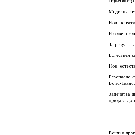
Оцветяваща 
Модерни рез
Нови креати
Изключителе
За резултат
Естествен к
Нов, естест
Безопасно с
Bond-Техно
Запечатва ц
придава доп
Всички прав