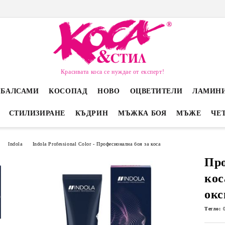
Красивата коса се нуждае от експерт!
 БАЛСАМИ
КОСОПАД
НОВО
ОЦВЕТИТЕЛИ
ЛАМИН
СТИЛИЗИРАНЕ
КЪДРИН
МЪЖКА БОЯ
МЪЖЕ
ЧЕ
Indola
Indola Professional Color - Професионална боя за коса
Про
кос
окс
Тегло: