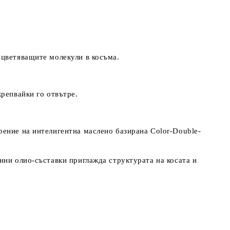
оцветяващите молекули в косъма.
крепвайки го отвътре.
рение на интелигентна маслено базирана Color-Double-
нни олио-съставки приглажда структурата на косата и