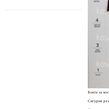
Лилаво
Розово
Медно и Златно
Кафяво и Черно
Бежаво
Синьо и зелено
Боята за ко
Сигурни рез