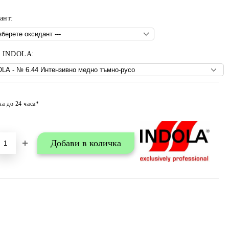
ант:
- INDOLA:
ка до 24 часа*
Добави в любими