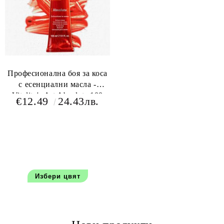
Професионална боя за коса
с есенциални масла -
Vitality's Art Absolute 100
€12.49
24.43лв.
мл+150 мл оксидант
Избери цвят