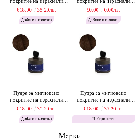
покритие на израснали
покритие на израснали
корени Русо - Labor Pro
корени Светло Кафяво -
€18.00
35.20лв.
€0.00
0.00лв.
Instant Retouch Powder -
Labor Pro Instant Retouch
Blonde H645
Powder - Light Brown H644
Пудра за мигновено
Пудра за мигновено
покритие на израснали
покритие на израснали
корени Топло Кафяво -
корени Кафяво - Labor Pro
€18.00
35.20лв.
€18.00
35.20лв.
Labor Pro Instant Retouch
Instant Retouch Powder -
Избери цвят
Powder - Warm Brown H643
Brown H642
Марки