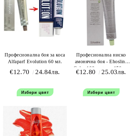
Професионална боя за коса
Професионална ниско
Alfaparf Evolution 60 мл.
амонячна боя - Ehosline
Color 100 мл+oxy 150 мл
€12.70
24.84лв.
€12.80
25.03лв.
Избери цвят
Избери цвят