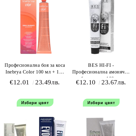
Професионална боя за коса
BES HI-FI -
Inebrya Color 100 мл + 150
Професионална амонячна
мл оксидант
боя за коса 100 мл
€12.01
23.49лв.
€12.10
23.67лв.
Избери цвят
Избери цвят