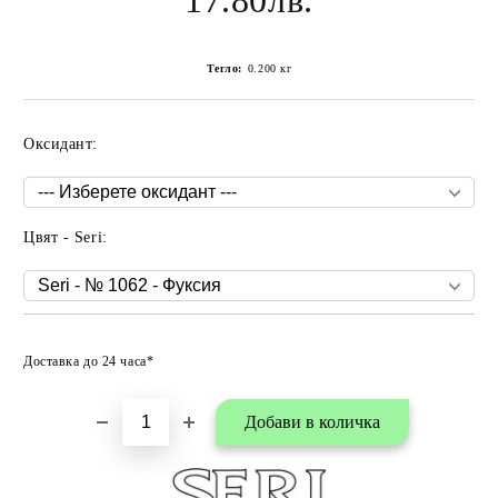
17.80лв.
Тегло:
0.200
кг
Оксидант:
Цвят - Seri:
Добави в любими
Доставка до 24 часа*