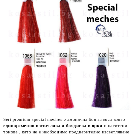
Seri premium special meches е амонячна боя за коса която
едновременно изсветлява и боядисва в ярки
и наситени
тонове , като не е необходимо предварително изсветляване