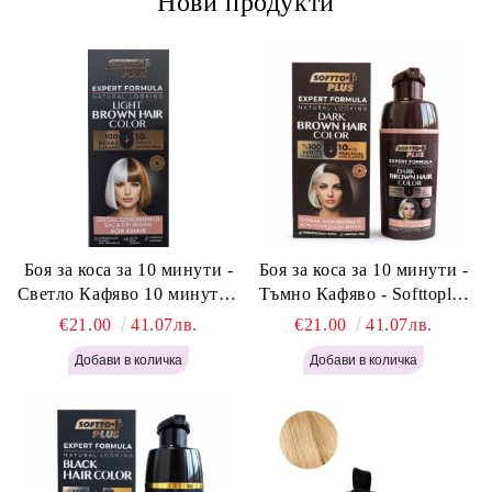
Нови продукти
Боя за коса за 10 минути -
Боя за коса за 10 минути -
Светло Кафяво 10 минути -
Тъмно Кафяво - Softtoplus
Softtoplus Expert Woman
Expert Woman Dark Brown
€21.00
41.07лв.
€21.00
41.07лв.
Light Brown 400мл
400 мл