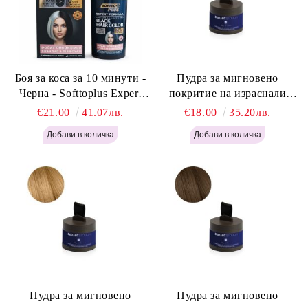
Боя за коса за 10 минути -
Пудра за мигновено
Черна - Softtoplus Expert
покритие на израснали
Woman Black 400мл
корени Светло Русо - Labor
€21.00
41.07лв.
€18.00
35.20лв.
Pro Instant Retouch Powder -
Light Blonde H646
Пудра за мигновено
Пудра за мигновено