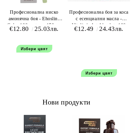
Професионална ниско
Професионална боя за коса
амонячна боя - Ehosline
с есенциални масла -
Color 100 мл+oxy 150 мл
Vitality's Art Absolute 100
€12.80
25.03лв.
€12.49
24.43лв.
мл+150 мл оксидант
Избери цвят
Избери цвят
Нови продукти