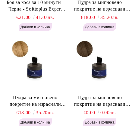
Боя за коса за 10 минути -
Пудра за мигновено
Черна - Softtoplus Expert
покритие на израснали
Woman Black 400мл
корени Светло Русо - Labor
€21.00
41.07лв.
€18.00
35.20лв.
Pro Instant Retouch Powder -
Light Blonde H646
Пудра за мигновено
Пудра за мигновено
покритие на израснали
покритие на израснали
корени Русо - Labor Pro
корени Светло Кафяво -
€18.00
35.20лв.
€0.00
0.00лв.
Instant Retouch Powder -
Labor Pro Instant Retouch
Blonde H645
Powder - Light Brown H644