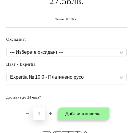
27.58лв.
Тегло:
0.360
кг
Оксидант:
Цвят - Expertia:
Добави в любими
Доставка до 24 часа*