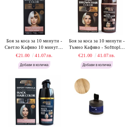
Боя за коса за 10 минути -
Боя за коса за 10 минути -
Светло Кафяво 10 минути -
Тъмно Кафяво - Softtoplus
Softtoplus Expert Woman
Expert Woman Dark Brown
€21.00
41.07лв.
€21.00
41.07лв.
Light Brown 400мл
400 мл