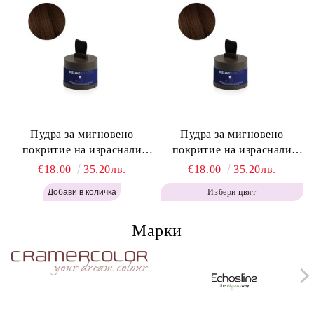
Пудра за мигновено
Пудра за мигновено
покритие на израснали
покритие на израснали
корени Топло Кафяво -
корени Кафяво - Labor Pro
€18.00
35.20лв.
€18.00
35.20лв.
Labor Pro Instant Retouch
Instant Retouch Powder -
Избери цвят
Powder - Warm Brown H643
Brown H642
Марки