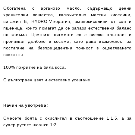
Обогатена с арганово масло, съдържащо ценни
хранителни вещества, включително мастни киселини,
витамин Е, HYDRO-V-кератин, аминокиселини от соя и
пшеница, които помагат да се запази естествения баланс
на косъма. Цветните пигменти са с висока плътност и
проникват дълбоко в косъма, като дава възможност за
постигане на безпрецедентна точност в оцветяването
всеки път.
100% покритие на бяла коса.
С дълготраен цвят и естесвено усещане.
Начин на употреба:
Смесете боята с окислител в съотношение 1:1.5, а за
супер русите нюанси 1:2