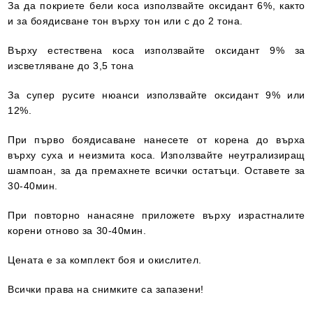
За да покриете бели коса използвайте оксидант 6%, както
и за боядисване тон върху тон или с до 2 тона.
Върху естествена коса използвайте оксидант 9% за
изсветляване до 3,5 тона
За супер русите нюанси използвайте оксидант 9% или
12%.
При първо боядисаване нанесете от корена до върха
върху суха и неизмита коса. Използвайте неутрализиращ
шампоан, за да премахнете всички остатъци. Оставете за
30-40мин.
При повторно нанасяне приложете върху израстналите
корени отново за 30-40мин.
Цената е за комплект боя и окислител.
Всички права на снимките са запазени!