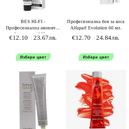
BES HI-FI -
Професионална боя за коса
Професионална амонячна
Alfaparf Evolution 60 мл.
боя за коса 100 мл
€12.10
23.67лв.
€12.70
24.84лв.
Избери цвят
Избери цвят