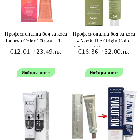
Професионална боя за коса
Професионална боя за коса
Inebrya Color 100 мл + 150
- Nook The Origin Color
мл оксидант
100 мл +150 мл окислител
€12.01
23.49лв.
€16.36
32.00лв.
Избери цвят
Избери цвят