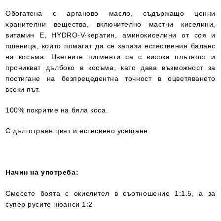
Обогатена с арганово масло, съдържащо ценни
хранителни вещества, включително мастни киселини,
витамин Е, HYDRO-V-кератин, аминокиселини от соя и
пшеница, които помагат да се запази естествения баланс
на косъма. Цветните пигменти са с висока плътност и
проникват дълбоко в косъма, като дава възможност за
постигане на безпрецедентна точност в оцветяването
всеки път.
100% покритие на бяла коса.
С дълготраен цвят и естесвено усещане.
Начин на употреба:
Смесете боята с окислител в съотношение 1:1.5, а за
супер русите нюанси 1:2