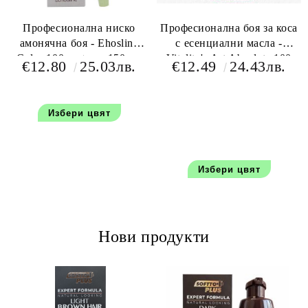
Професионална ниско
Професионална боя за коса
амонячна боя - Ehosline
с есенциални масла -
Color 100 мл+oxy 150 мл
Vitality's Art Absolute 100
€12.80
25.03лв.
€12.49
24.43лв.
мл+150 мл оксидант
Избери цвят
Избери цвят
Нови продукти