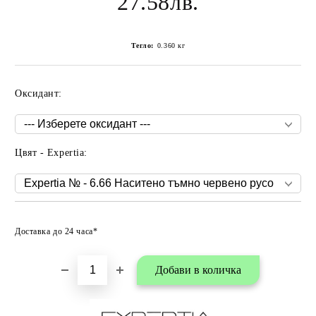
27.58лв.
Тегло:
0.360
кг
Оксидант:
Цвят - Expertia:
Добави в любими
Доставка до 24 часа*