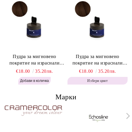
Пудра за мигновено
Пудра за мигновено
покритие на израснали
покритие на израснали
корени Топло Кафяво -
корени Кафяво - Labor Pro
€18.00
35.20лв.
€18.00
35.20лв.
Labor Pro Instant Retouch
Instant Retouch Powder -
Избери цвят
Powder - Warm Brown H643
Brown H642
Марки