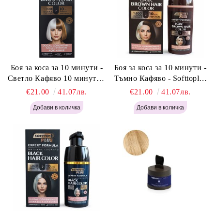
Боя за коса за 10 минути -
Боя за коса за 10 минути -
Светло Кафяво 10 минути -
Тъмно Кафяво - Softtoplus
Softtoplus Expert Woman
Expert Woman Dark Brown
€21.00
41.07лв.
€21.00
41.07лв.
Light Brown 400мл
400 мл