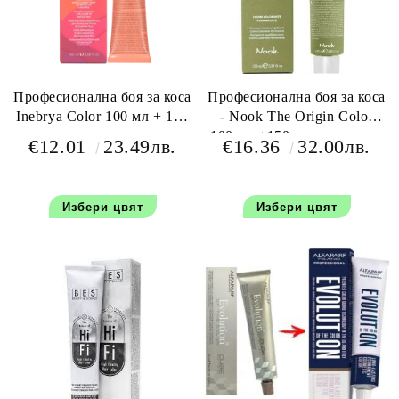
Професионална боя за коса
Професионална боя за коса
Inebrya Color 100 мл + 150
- Nook The Origin Color
мл оксидант
100 мл +150 мл окислител
€12.01
23.49лв.
€16.36
32.00лв.
Избери цвят
Избери цвят