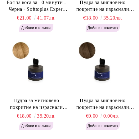
Боя за коса за 10 минути -
Пудра за мигновено
Черна - Softtoplus Expert
покритие на израснали
Woman Black 400мл
корени Светло Русо - Labor
€21.00
41.07лв.
€18.00
35.20лв.
Pro Instant Retouch Powder -
Light Blonde H646
Пудра за мигновено
Пудра за мигновено
покритие на израснали
покритие на израснали
корени Русо - Labor Pro
корени Светло Кафяво -
€18.00
35.20лв.
€0.00
0.00лв.
Instant Retouch Powder -
Labor Pro Instant Retouch
Blonde H645
Powder - Light Brown H644