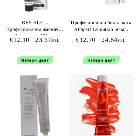
BES HI-FI -
Професионална боя за коса
Професионална амонячна
Alfaparf Evolution 60 мл.
боя за коса 100 мл
€12.10
23.67лв.
€12.70
24.84лв.
Избери цвят
Избери цвят