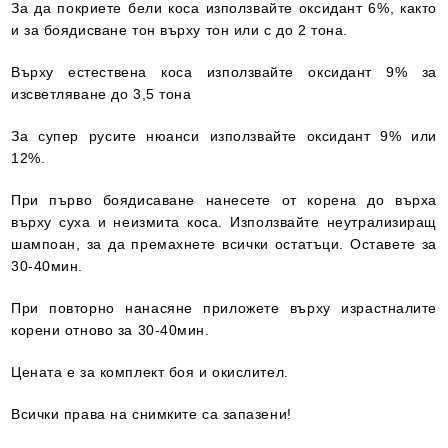
За да покриете бели коса използвайте оксидант 6%, както
и за боядисване тон върху тон или с до 2 тона.
Върху естествена коса използвайте оксидант 9% за
изсветляване до 3,5 тона
За супер русите нюанси използвайте оксидант 9% или
12%.
При първо боядисаване нанесете от корена до върха
върху суха и неизмита коса. Използвайте неутрализиращ
шампоан, за да премахнете всички остатъци. Оставете за
30-40мин.
При повторно нанасяне приложете върху израстналите
корени отново за 30-40мин.
Цената е за комплект боя и окислител.
Всички права на снимките са запазени!