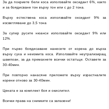
За да покриете бели коса използвайте оксидант 6%, както
и за боядисване тон върху тон или с до 2 тона.
Върху естествена коса използвайте оксидант 9% за
изсветляване до 3,5 тона
За супер русите нюанси използвайте оксидант 9% или
12%.
При първо боядисаване нанесете от корена до върха
върху суха и неизмита коса. Използвайте неутрализиращ
шампоан, за да премахнете всички остатъци. Оставете за
30-40мин.
При повторно нанасяне приложете върху израстналите
корени отново за 30-40мин.
Цената е за комплект боя и окислител.
Всички права на снимките са запазени!