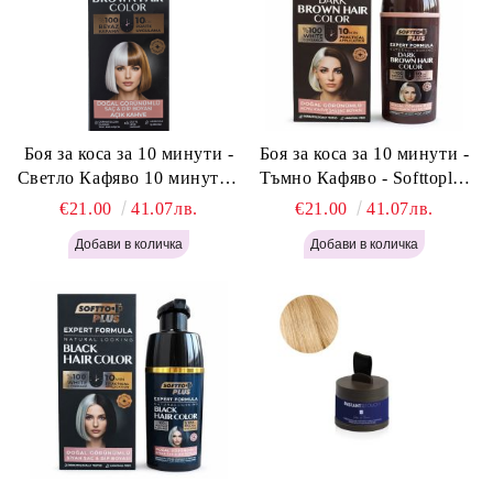
Боя за коса за 10 минути -
Боя за коса за 10 минути -
Светло Кафяво 10 минути -
Тъмно Кафяво - Softtoplus
Softtoplus Expert Woman
Expert Woman Dark Brown
€21.00
41.07лв.
€21.00
41.07лв.
Light Brown 400мл
400 мл