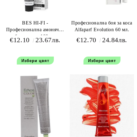
BES HI-FI -
Професионална боя за коса
Професионална амонячна
Alfaparf Evolution 60 мл.
боя за коса 100 мл
€12.10
23.67лв.
€12.70
24.84лв.
Избери цвят
Избери цвят