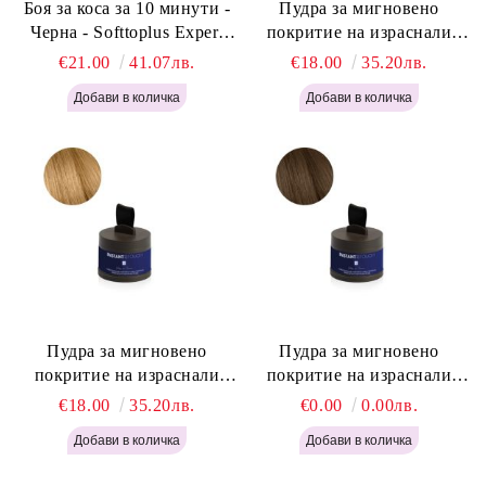
Боя за коса за 10 минути -
Пудра за мигновено
Черна - Softtoplus Expert
покритие на израснали
Woman Black 400мл
корени Светло Русо - Labor
€21.00
41.07лв.
€18.00
35.20лв.
Pro Instant Retouch Powder -
Light Blonde H646
Пудра за мигновено
Пудра за мигновено
покритие на израснали
покритие на израснали
корени Русо - Labor Pro
корени Светло Кафяво -
€18.00
35.20лв.
€0.00
0.00лв.
Instant Retouch Powder -
Labor Pro Instant Retouch
Blonde H645
Powder - Light Brown H644