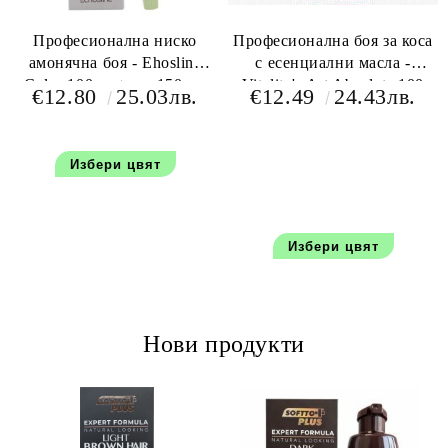
Професионална ниско
Професионална боя за коса
амонячна боя - Ehosline
с есенциални масла -
Color 100 мл+oxy 150 мл
Vitality's Art Absolute 100
€12.80
25.03лв.
€12.49
24.43лв.
мл+150 мл оксидант
Избери цвят
Избери цвят
Нови продукти