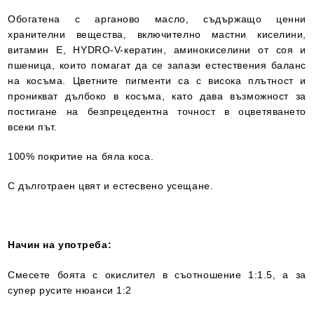
Обогатена с арганово масло, съдържащо ценни
хранителни вещества, включително мастни киселини,
витамин Е, HYDRO-V-кератин, аминокиселини от соя и
пшеница, които помагат да се запази естествения баланс
на косъма. Цветните пигменти са с висока плътност и
проникват дълбоко в косъма, като дава възможност за
постигане на безпрецедентна точност в оцветяването
всеки път.
100% покритие на бяла коса.
С дълготраен цвят и естесвено усещане.
Начин на употреба:
Смесете боята с окислител в съотношение 1:1.5, а за
супер русите нюанси 1:2