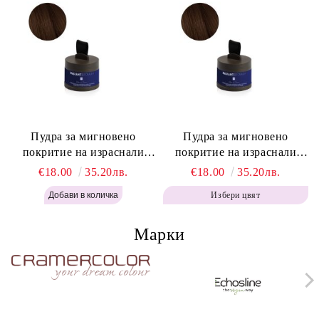
Пудра за мигновено
Пудра за мигновено
покритие на израснали
покритие на израснали
корени Топло Кафяво -
корени Кафяво - Labor Pro
€18.00
35.20лв.
€18.00
35.20лв.
Labor Pro Instant Retouch
Instant Retouch Powder -
Избери цвят
Powder - Warm Brown H643
Brown H642
Марки