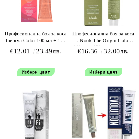
Професионална боя за коса
Професионална боя за коса
Inebrya Color 100 мл + 150
- Nook The Origin Color
мл оксидант
100 мл +150 мл окислител
€12.01
23.49лв.
€16.36
32.00лв.
Избери цвят
Избери цвят