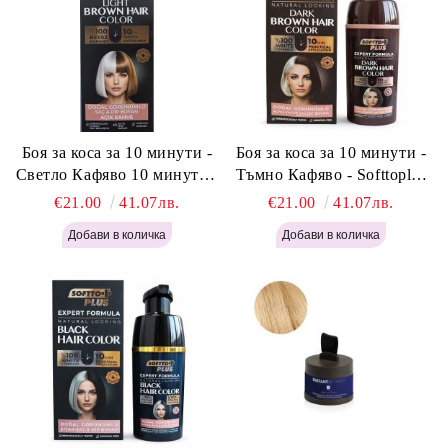
Боя за коса за 10 минути -
Боя за коса за 10 минути -
Светло Кафяво 10 минути -
Тъмно Кафяво - Softtoplus
Softtoplus Expert Woman
Expert Woman Dark Brown
€21.00
41.07лв.
€21.00
41.07лв.
Light Brown 400мл
400 мл