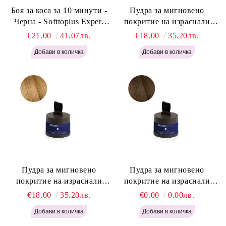
Боя за коса за 10 минути -
Пудра за мигновено
Черна - Softtoplus Expert
покритие на израснали
Woman Black 400мл
корени Светло Русо - Labor
€21.00
41.07лв.
€18.00
35.20лв.
Pro Instant Retouch Powder -
Light Blonde H646
Пудра за мигновено
Пудра за мигновено
покритие на израснали
покритие на израснали
корени Русо - Labor Pro
корени Светло Кафяво -
€18.00
35.20лв.
€0.00
0.00лв.
Instant Retouch Powder -
Labor Pro Instant Retouch
Blonde H645
Powder - Light Brown H644