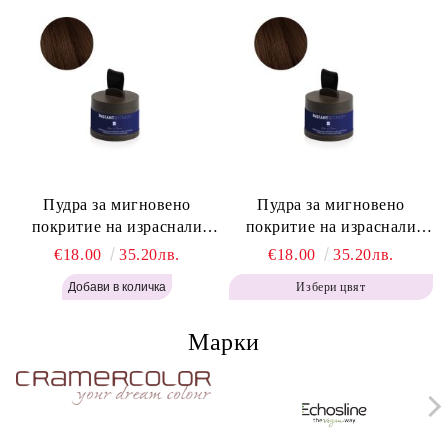
Пудра за мигновено
Пудра за мигновено
покритие на израснали
покритие на израснали
корени Топло Кафяво -
корени Кафяво - Labor Pro
€18.00
35.20лв.
€18.00
35.20лв.
Labor Pro Instant Retouch
Instant Retouch Powder -
Избери цвят
Powder - Warm Brown H643
Brown H642
Марки