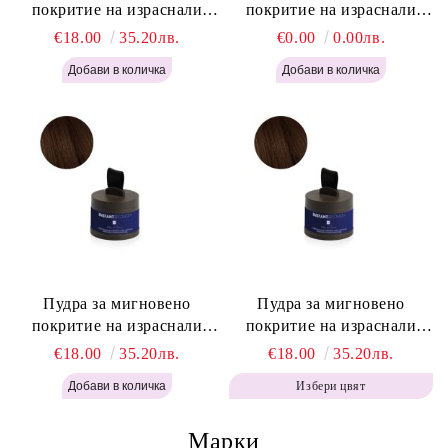
покритие на израснали
покритие на израснали
корени Русо - Labor Pro
корени Светло Кафяво -
€18.00
35.20лв.
€0.00
0.00лв.
Instant Retouch Powder -
Labor Pro Instant Retouch
Blonde H645
Powder - Light Brown H644
Пудра за мигновено
Пудра за мигновено
покритие на израснали
покритие на израснали
корени Топло Кафяво -
корени Кафяво - Labor Pro
€18.00
35.20лв.
€18.00
35.20лв.
Labor Pro Instant Retouch
Instant Retouch Powder -
Избери цвят
Powder - Warm Brown H643
Brown H642
Марки