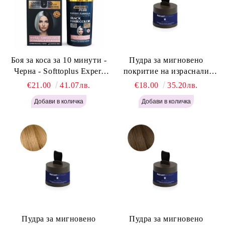
Боя за коса за 10 минути -
Пудра за мигновено
Черна - Softtoplus Expert
покритие на израснали
Woman Black 400мл
корени Светло Русо - Labor
€21.00
41.07лв.
€18.00
35.20лв.
Pro Instant Retouch Powder -
Light Blonde H646
Пудра за мигновено
Пудра за мигновено