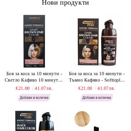
Нови продукти
Боя за коса за 10 минути -
Боя за коса за 10 минути -
Светло Кафяво 10 минути -
Тъмно Кафяво - Softtoplus
Softtoplus Expert Woman
Expert Woman Dark Brown
€21.00
41.07лв.
€21.00
41.07лв.
Light Brown 400мл
400 мл