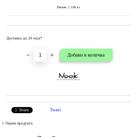
Тегло:
1.100
кг
Добави в любими
Доставка до 24 часа*
Tweet
Share
Оцени продукта