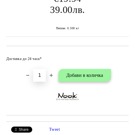
39.00лв.
Тегло:
0.300
кг
Добави в любими
Доставка до 24 часа*
Tweet
Share