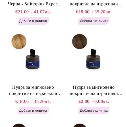
Черна - Softtoplus Expert
покритие на израснали
Woman Black 400мл
корени Светло Русо - Labor
€21.00
41.07лв.
€18.00
35.20лв.
Pro Instant Retouch Powder -
Light Blonde H646
Пудра за мигновено
Пудра за мигновено
покритие на израснали
покритие на израснали
корени Русо - Labor Pro
корени Светло Кафяво -
€18.00
35.20лв.
€0.00
0.00лв.
Instant Retouch Powder -
Labor Pro Instant Retouch
Blonde H645
Powder - Light Brown H644