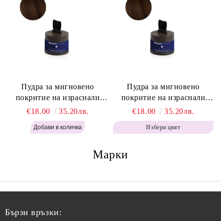
Пудра за мигновено
Пудра за мигновено
покритие на израснали
покритие на израснали
корени Топло Кафяво -
корени Кафяво - Labor Pro
€18.00
35.20лв.
€18.00
35.20лв.
Labor Pro Instant Retouch
Instant Retouch Powder -
Избери цвят
Powder - Warm Brown H643
Brown H642
Марки
Бързи връзки: