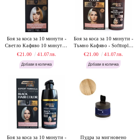
Боя за коса за 10 минути -
Боя за коса за 10 минути -
Светло Кафяво 10 минути -
Тъмно Кафяво - Softtoplus
Softtoplus Expert Woman
Expert Woman Dark Brown
€21.00
41.07лв.
€21.00
41.07лв.
Light Brown 400мл
400 мл
Боя за коса за 10 минути -
Пудра за мигновено