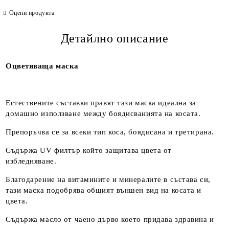
Оцени продукта
Детайлно описание
Оцветяваща маска
Естествените съставки правят тази маска идеална за
домашно използване между боядисванията на косата.
Препоръчва се за всеки тип коса, боядисана и третирана.
Съдържа UV филтър който защитава цвета от
избледняване.
Благодарение на витамините и минералите в състава си,
тази маска подобрява общият външен вид на косата и
цвета.
Съдържа масло от чаено дърво което придава здравина и