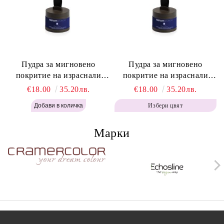
Пудра за мигновено
Пудра за мигновено
покритие на израснали
покритие на израснали
корени Топло Кафяво -
корени Кафяво - Labor Pro
€18.00
35.20лв.
€18.00
35.20лв.
Labor Pro Instant Retouch
Instant Retouch Powder -
Избери цвят
Powder - Warm Brown H643
Brown H642
Марки