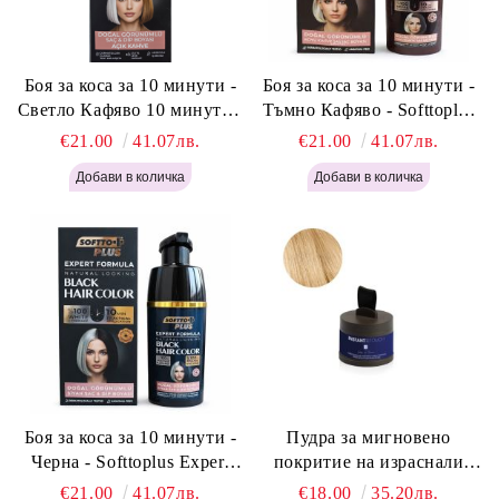
Боя за коса за 10 минути -
Боя за коса за 10 минути -
Светло Кафяво 10 минути -
Тъмно Кафяво - Softtoplus
Softtoplus Expert Woman
Expert Woman Dark Brown
€21.00
41.07лв.
€21.00
41.07лв.
Light Brown 400мл
400 мл
Боя за коса за 10 минути -
Пудра за мигновено
Черна - Softtoplus Expert
покритие на израснали
Woman Black 400мл
корени Светло Русо - Labor
€21.00
41.07лв.
€18.00
35.20лв.