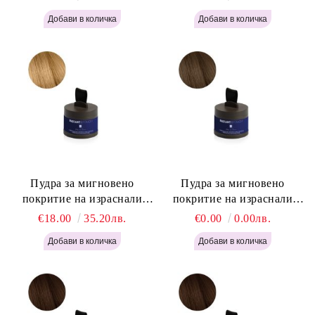
Pro Instant Retouch Powder -
Light Blonde H646
Пудра за мигновено
Пудра за мигновено
покритие на израснали
покритие на израснали
корени Русо - Labor Pro
корени Светло Кафяво -
€18.00
35.20лв.
€0.00
0.00лв.
Instant Retouch Powder -
Labor Pro Instant Retouch
Blonde H645
Powder - Light Brown H644