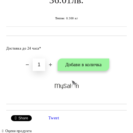
36.01лв.
Тегло:
0.300
кг
Добави в любими
Доставка до 24 часа*
Tweet
Share
Оцени продукта